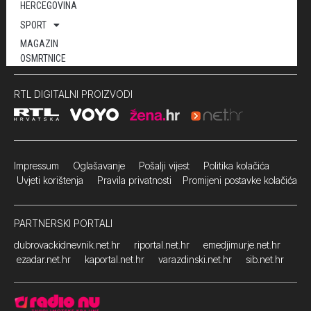
HERCEGOVINA
SPORT
MAGAZIN
OSMRTNICE
RTL DIGITALNI PROIZVODI
Impressum
Oglašavanje Pošalji vijest
Politika kolačića
Uvjeti korištenja
Pravila privatnosti
Promijeni postavke kolačića
PARTNERSKI PORTALI
dubrovackidnevnik.net.hr
riportal.net.hr
emedjimurje.net.hr
ezadar.net.hr
kaportal.net.hr
varazdinski.net.hr
sib.net.hr