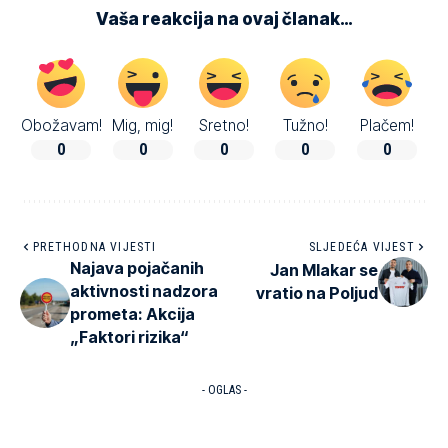
Vaša reakcija na ovaj članak…
Obožavam!
Mig, mig!
Sretno!
Tužno!
Plačem!
0
0
0
0
0
PRETHODNA VIJESTI
SLJEDEĆA VIJEST
Najava pojačanih
Jan Mlakar se
aktivnosti nadzora
vratio na Poljud
prometa: Akcija
„Faktori rizika“
- OGLAS -