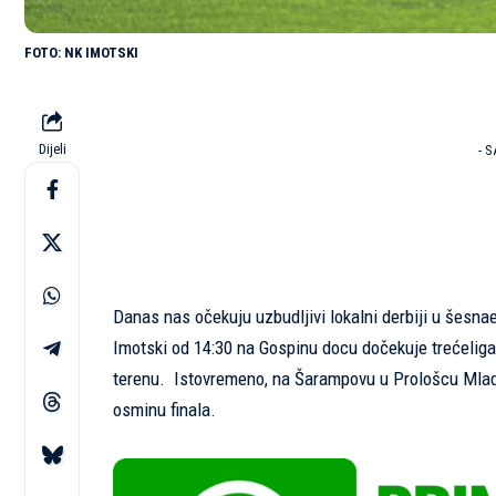
NK IMOTSKI
Dijeli
- 
Danas nas očekuju uzbudljivi lokalni derbiji u šesn
Imotski od 14:30 na Gospinu docu dočekuje trećelig
terenu. Istovremeno, na Šarampovu u Prološcu Mlados
osminu finala.