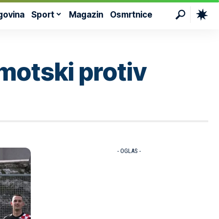
govina
Sport
Magazin
Osmrtnice
motski protiv
- OGLAS -