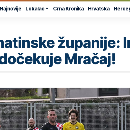
Najnovije
Lokalac
Crna Kronika
Hrvatska
Herce
atinske županije: I
dočekuje Mračaj!