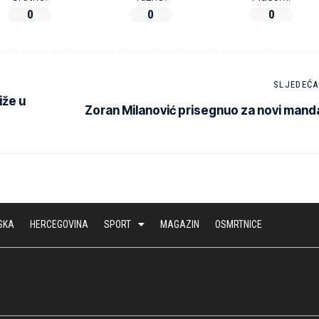
0
0
0
SLJEDEĆA
iže u
Zoran Milanović prisegnuo za novi mand
SKA
HERCEGOVINA
SPORT
MAGAZIN
OSMRTNICE