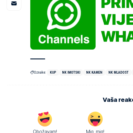
Oznake:
KUP
NK IMOTSKI
NK KAMEN
NK MLADOST
Vaša reakc
Obožavam!
Mig, mig!