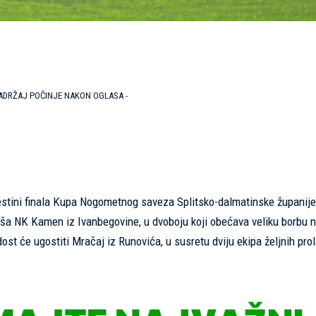
SADRŽAJ POČINJE NAKON OGLASA -
aestini finala Kupa Nogometnog saveza Splitsko-dalmatinske županij
aša NK Kamen iz Ivanbegovine, u dvoboju koji obećava veliku borbu 
t će ugostiti Mračaj iz Runovića, u susretu dviju ekipa željnih pro