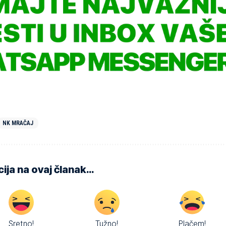
NK MRAČAJ
ija na ovaj članak…
Sretno!
Tužno!
Plačem!