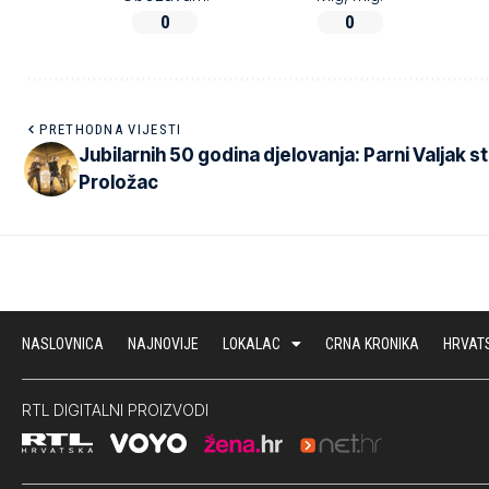
0
0
PRETHODNA VIJESTI
Jubilarnih 50 godina djelovanja: Parni Valjak st
Proložac
NASLOVNICA
NAJNOVIJE
LOKALAC
CRNA KRONIKA
HRVAT
RTL DIGITALNI PROIZVODI