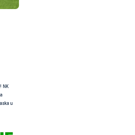
e! NK
na
laska u