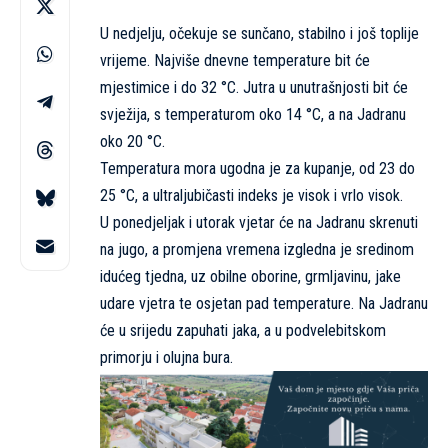
U nedjelju, očekuje se sunčano, stabilno i još toplije
vrijeme. Najviše dnevne temperature bit će
mjestimice i do 32 °C. Jutra u unutrašnjosti bit će
svježija, s temperaturom oko 14 °C, a na Jadranu
oko 20 °C.
Temperatura mora ugodna je za kupanje, od 23 do
25 °C, a ultraljubičasti indeks je visok i vrlo visok.
U ponedjeljak i utorak vjetar će na Jadranu skrenuti
na jugo, a promjena vremena izgledna je sredinom
idućeg tjedna, uz obilne oborine, grmljavinu, jake
udare vjetra te osjetan pad temperature. Na Jadranu
će u srijedu zapuhati jaka, a u podvelebitskom
primorju i olujna bura.