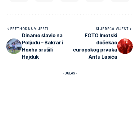
PRETHODNA VIJESTI
SLJEDEĆA VIJEST
Dinamo slavio na
FOTO Imotski
Poljudu – Bakrar i
dočekao
Hoxha srušili
europskog prvaka
Hajduk
Antu Lasića
- OGLAS -