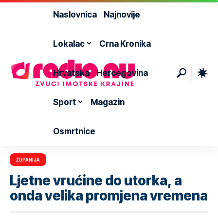
Naslovnica
Najnovije
Lokalac
Crna Kronika
Hrvatska
Hercegovina
Sport
Magazin
Osmrtnice
ŽUPANIJA
Ljetne vrućine do utorka, a
onda velika promjena vremena