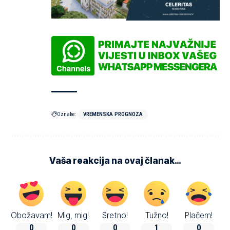
Oznake:
VREMENSKA PROGNOZA
Vaša reakcija na ovaj članak…
Obožavam!
Mig, mig!
Sretno!
Tužno!
Plačem!
0
0
0
1
0