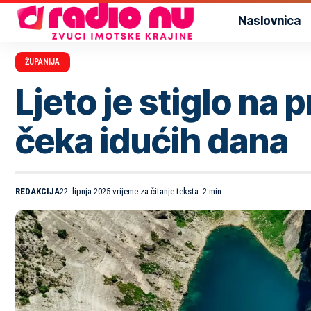
Naslovnica
ŽUPANIJA
Ljeto je stiglo na 
čeka idućih dana
REDAKCIJA
22. lipnja 2025.
vrijeme za čitanje teksta: 2 min.