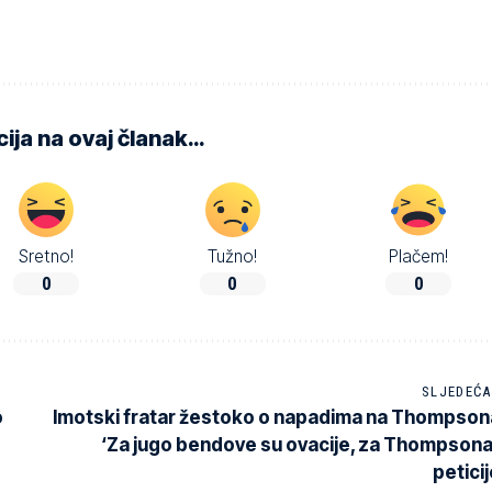
ija na ovaj članak…
Sretno!
Tužno!
Plačem!
0
0
0
SLJEDEĆA
o
Imotski fratar žestoko o napadima na Thompson
‘Za jugo bendove su ovacije, za Thompsona
peticij