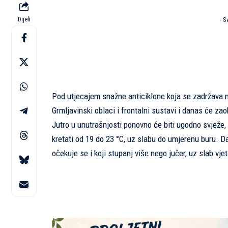
Dijeli
- 
Pod utjecajem snažne anticiklone koja se zadržava n
Grmljavinski oblaci i frontalni sustavi i danas će za
Jutro u unutrašnjosti ponovno će biti ugodno svježe
kretati od 19 do 23 °C, uz slabu do umjerenu buru. D
očekuje se i koji stupanj više nego jučer, uz slab vje