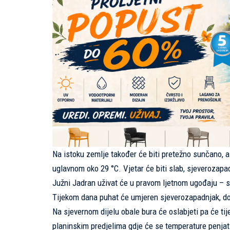
Na istoku zemlje također će biti pretežno sunčano, a
uglavnom oko 29 °C. Vjetar će biti slab, sjeverozap
Južni Jadran uživat će u pravom ljetnom ugođaju – s
Tijekom dana puhat će umjeren sjeverozapadnjak, dok 
Na sjevernom dijelu obale bura će oslabjeti pa će tij
planinskim predjelima gdje će se temperature penjat