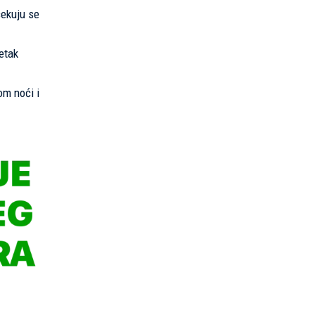
čekuju se
etak
om noći i