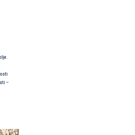
lje.
osti
sti –