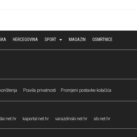
SKA
HERCEGOVINA
SPORT
MAGAZIN
OSMRTNICE
korištenja
Pravila privatnosti
Promijeni postavke kolačića
ar.net.hr
kaportal.net.hr
varazdinski.net.hr
sib.net.hr