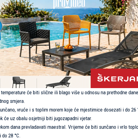
 temperature će biti slične ili blago više u odnosu na prethodne dan
adnog smjera.
unčano, vruće i s toplim morem koje će mjestimice dosezati i do 26 
će uz obalu osjetniji biti jugozapadni vjetar.
ekom dana prevladavati maestral. Vrijeme će biti sunčano i vrlo toplo
i do 28 °C.