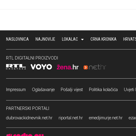
NASLOVNICA
NAJNOVIJE
LOKALAC
CRNA KRONIKA
HRVAT
RTL DIGITALNI PROIZVODI
Impressum
Oglašavanje Pošalji vijest
Politika kolačića
Uvjeti 
PARTNERSKI PORTALI
dubrovackidnevnik.net.hr
riportal.net.hr
emedjimurje.net.hr
ezad