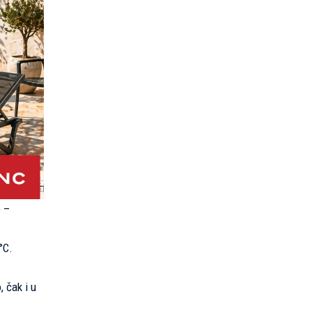
e –
°C.
, čak i u