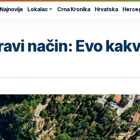
Najnovije
Lokalac
Crna Kronika
Hrvatska
Herce
pravi način: Evo kak