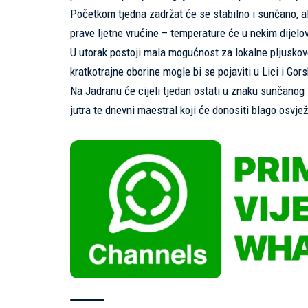
Početkom tjedna zadržat će se stabilno i sunčano, al
prave ljetne vrućine – temperature će u nekim dijelov
U utorak postoji mala mogućnost za lokalne pljuskove
kratkotrajne oborine mogle bi se pojaviti u Lici i Gor
Na Jadranu će cijeli tjedan ostati u znaku sunčanog 
jutra te dnevni maestral koji će donositi blago osvje