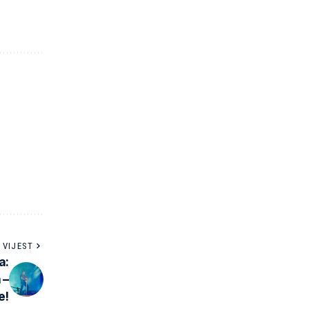
 VIJEST
a:
 –
e!