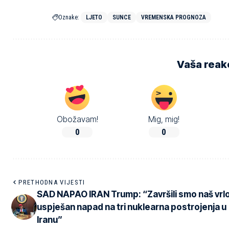
Oznake:
LJETO
SUNCE
VREMENSKA PROGNOZA
Vaša reakc
Obožavam!
Mig, mig!
0
0
PRETHODNA VIJESTI
SAD NAPAO IRAN Trump: “Završili smo naš vrl
uspješan napad na tri nuklearna postrojenja u
Iranu”