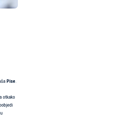
gaša
Pise
.
na otkako
pobjedi
 u