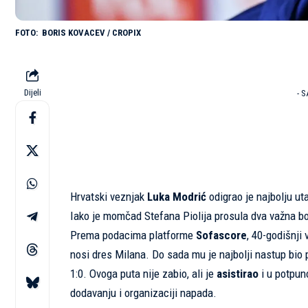
BORIS KOVACEV / CROPIX
Dijeli
- 
Hrvatski veznjak
Luka Modrić
odigrao je najbolju ut
Iako je momčad Stefana Piolija prosula dva važna bod
Prema podacima platforme
Sofascore
, 40-godišnji
nosi dres Milana. Do sada mu je najbolji nastup bio 
1:0. Ovoga puta nije zabio, ali je
asistirao
i u potpuno
dodavanju i organizaciji napada.