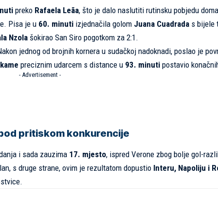
nuti
preko
Rafaela Leãa
, što je dalo naslutiti rutinsku pobjedu dom
je. Pisa je u
60. minuti
izjednačila golom
Juana Cuadrada
s bijele 
la Nzola
šokirao San Siro pogotkom za 2:1.
akon jednog od brojnih kornera u sudačkoj nadoknadi, poslao je pov
ekame
preciznim udarcem s distance u
93. minuti
postavio konačnih
- Advertisement -
 pod pritiskom konkurencije
adanja i sada zauzima
17. mjesto
, ispred Verone zbog bolje gol-razli
lan, s druge strane, ovim je rezultatom dopustio
Interu, Napoliju i 
stvice.