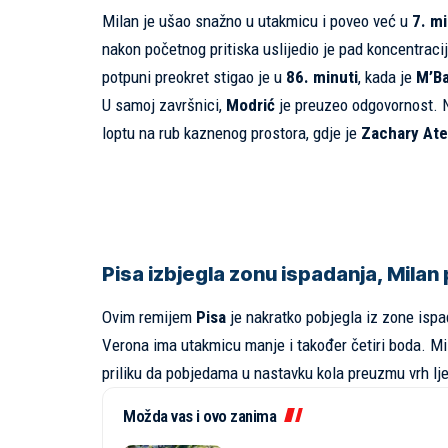
Milan je ušao snažno u utakmicu i poveo već u
7. mi
nakon početnog pritiska uslijedio je pad koncentraci
potpuni preokret stigao je u
86. minuti
, kada je
M’Ba
U samoj završnici,
Modrić
je preuzeo odgovornost. N
loptu na rub kaznenog prostora, gdje je
Zachary At
Pisa izbjegla zonu ispadanja, Milan
Ovim remijem
Pisa
je nakratko pobjegla iz zone isp
Verona ima utakmicu manje i također četiri boda. Mi
priliku da pobjedama u nastavku kola preuzmu vrh lje
Možda vas i ovo zanima