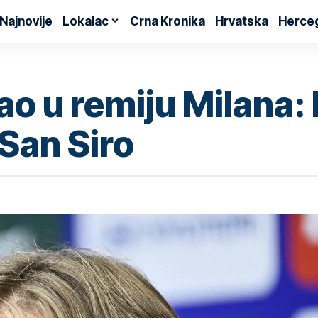
Najnovije
Lokalac
Crna Kronika
Hrvatska
Herce
rao u remiju Milana:
 San Siro