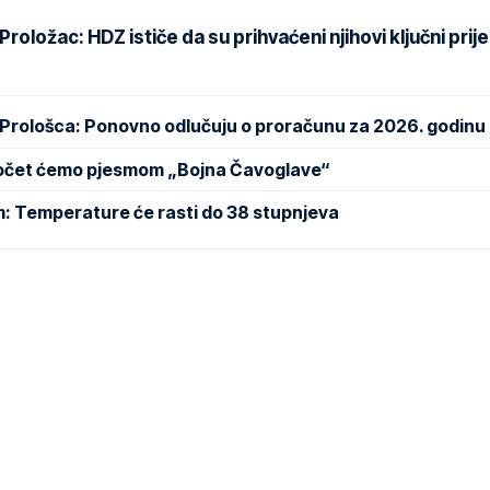
oložac: HDZ ističe da su prihvaćeni njihovi ključni prije
 Prološca: Ponovno odlučuju o proračunu za 2026. godinu
Počet ćemo pjesmom „Bojna Čavoglave“
m: Temperature će rasti do 38 stupnjeva