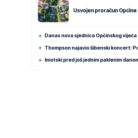
Usvojen proračun Općine Pr
Danas nova sjednica Općinskog vijeća
Thompson najavio šibenski koncert: 
Imotski pred još jednim paklenim dano