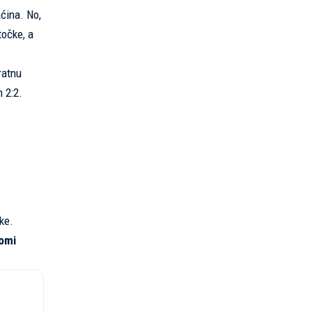
aćina. No,
točke, a
ratnu
 2:2.
ke.
Romi