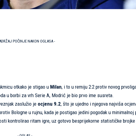
SADRŽAJ POČINJE NAKON OGLASA -
akmicu otkako je stigao u
Milan
, i to u remiju 2:2 protiv novog prvoli
a u borbi za vrh Serie A, Modrić je bio prvo ime susreta.
 veznjak zaslužio je
ocjenu 9.2
, što je ujedno i njegova najviša ocje
protiv Bologne u rujnu, kada je postigao jedini pogodak u minimalnoj 
sti kontrolirao ritam igre, uz gotovo besprijekorne statističke brojke
- OGLAS -