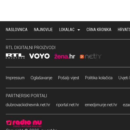
NASLOVNICA
NAJNOVIJE
LOKALAC
CRNA KRONIKA
HRVAT
RTL DIGITALNI PROIZVODI
Impressum
Oglašavanje Pošalji vijest
Politika kolačića
Uvjeti 
PARTNERSKI PORTALI
dubrovackidnevnik.net.hr
riportal.net.hr
emedjimurje.net.hr
ezad