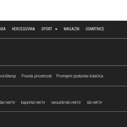
SKA
HERCEGOVINA
SPORT
MAGAZIN
OSMRTNICE
korištenja
Pravila privatnosti
Promijeni postavke kolačića
ar.net.hr
kaportal.net.hr
varazdinski.net.hr
sib.net.hr