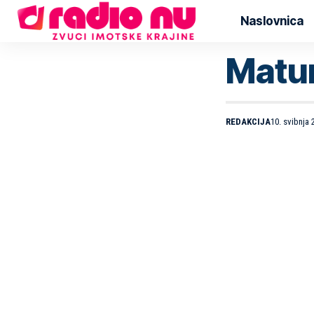
Naslovnica
Matur
REDAKCIJA
10. svibnja 