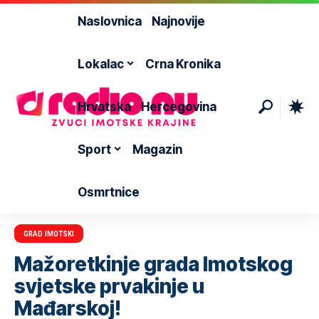
Naslovnica
Najnovije
Lokalac
Crna Kronika
Hrvatska
Hercegovina
Sport
Magazin
Osmrtnice
GRAD IMOTSKI
Mažoretkinje grada Imotskog
svjetske prvakinje u
Mađarskoj!