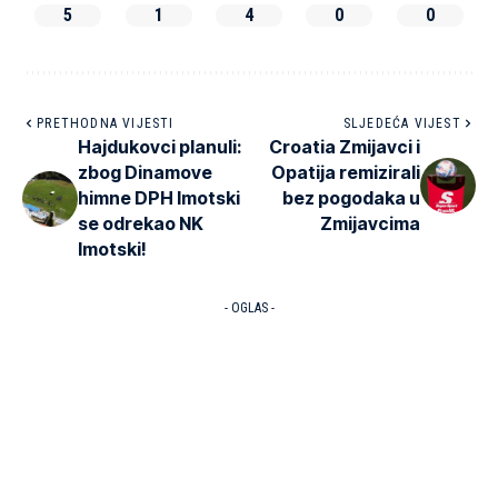
5
1
4
0
0
PRETHODNA VIJESTI
SLJEDEĆA VIJEST
Hajdukovci planuli:
Croatia Zmijavci i
zbog Dinamove
Opatija remizirali
himne DPH Imotski
bez pogodaka u
se odrekao NK
Zmijavcima
Imotski!
- OGLAS -