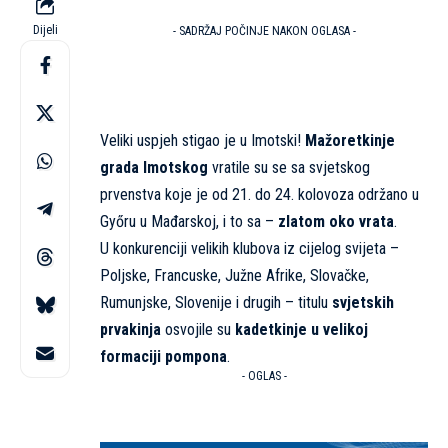
Dijeli
- SADRŽAJ POČINJE NAKON OGLASA -
Veliki uspjeh stigao je u Imotski!
Mažoretkinje
grada Imotskog
vratile su se sa svjetskog
prvenstva koje je od 21. do 24. kolovoza održano u
Győru u Mađarskoj, i to sa –
zlatom oko vrata
.
U konkurenciji velikih klubova iz cijelog svijeta –
Poljske, Francuske, Južne Afrike, Slovačke,
Rumunjske, Slovenije i drugih – titulu
svjetskih
prvakinja
osvojile su
kadetkinje u velikoj
formaciji pompona
.
- OGLAS -