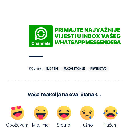
Oznake:
IMOTSKI
MAŽORETKINJE
PRVENSTVO
Vaša reakcija na ovaj članak…
Obožavam!
Mig, mig!
Sretno!
Tužno!
Plačem!