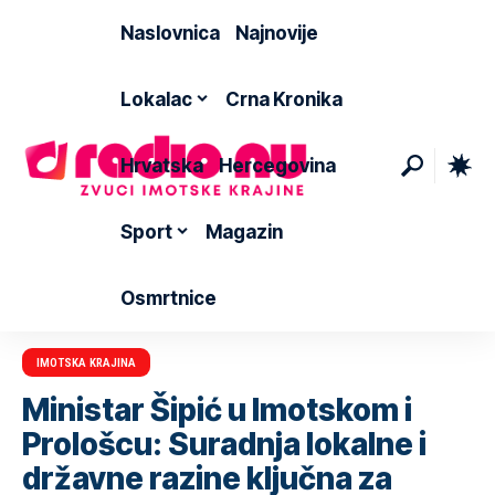
Naslovnica
Najnovije
Lokalac
Crna Kronika
Hrvatska
Hercegovina
Sport
Magazin
Osmrtnice
IMOTSKA KRAJINA
Ministar Šipić u Imotskom i
Prološcu: Suradnja lokalne i
državne razine ključna za