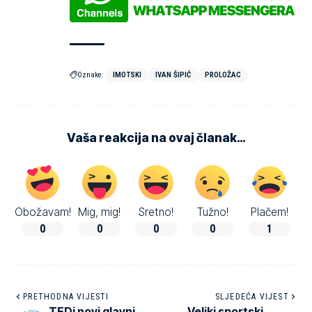
Oznake:
IMOTSKI
IVAN ŠIPIĆ
PROLOŽAC
Vaša reakcija na ovaj članak…
Obožavam!
Mig, mig!
Sretno!
Tužno!
Plačem!
0
0
0
0
1
PRETHODNA VIJESTI
SLJEDEĆA VIJEST
TEDi novi glavni
Veliki sportski