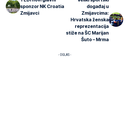
sponzor NK Croatia
događaj u
Zmijavci
Zmijavcima:
Hrvatska ženska
reprezentacija
stiže na ŠC Marijan
Šuto – Mrma
- OGLAS -