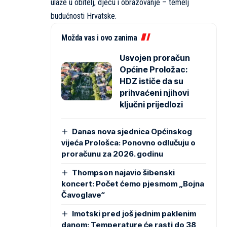
ulaže u obitelj, djecu i obrazovanje – temelj
budućnosti Hrvatske.
Možda vas i ovo zanima
Usvojen proračun
Općine Proložac:
HDZ ističe da su
prihvaćeni njihovi
ključni prijedlozi
Danas nova sjednica Općinskog
vijeća Prološca: Ponovno odlučuju o
proračunu za 2026. godinu
Thompson najavio šibenski
koncert: Počet ćemo pjesmom „Bojna
Čavoglave“
Imotski pred još jednim paklenim
danom: Temperature će rasti do 38