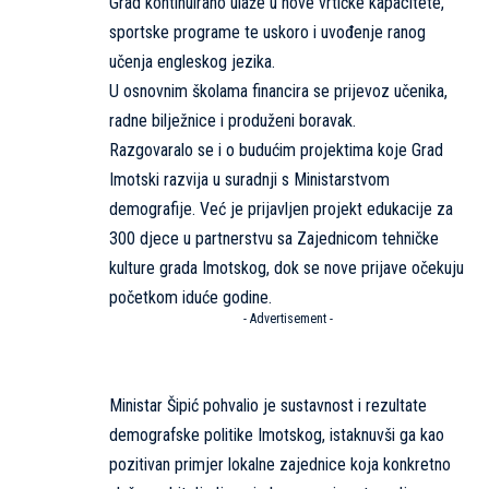
Grad kontinuirano ulaže u nove vrtićke kapacitete,
sportske programe te uskoro i uvođenje ranog
učenja engleskog jezika.
U osnovnim školama financira se prijevoz učenika,
radne bilježnice i produženi boravak.
Razgovaralo se i o budućim projektima koje Grad
Imotski razvija u suradnji s Ministarstvom
demografije. Već je prijavljen projekt edukacije za
300 djece u partnerstvu sa Zajednicom tehničke
kulture grada Imotskog, dok se nove prijave očekuju
početkom iduće godine.
- Advertisement -
Ministar Šipić pohvalio je sustavnost i rezultate
demografske politike Imotskog, istaknuvši ga kao
pozitivan primjer lokalne zajednice koja konkretno