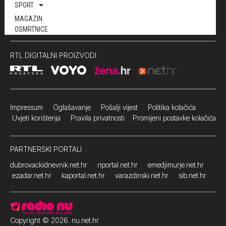
SPORT
MAGAZIN
OSMRTNICE
RTL DIGITALNI PROIZVODI
Impressum
Oglašavanje Pošalji vijest
Politika kolačića
Uvjeti korištenja
Pravila privatnosti
Promijeni postavke kolačića
PARTNERSKI PORTALI
dubrovackidnevnik.net.hr
riportal.net.hr
emedjimurje.net.hr
ezadar.net.hr
kaportal.net.hr
varazdinski.net.hr
sib.net.hr
Copyright © 2026. nu.net.hr