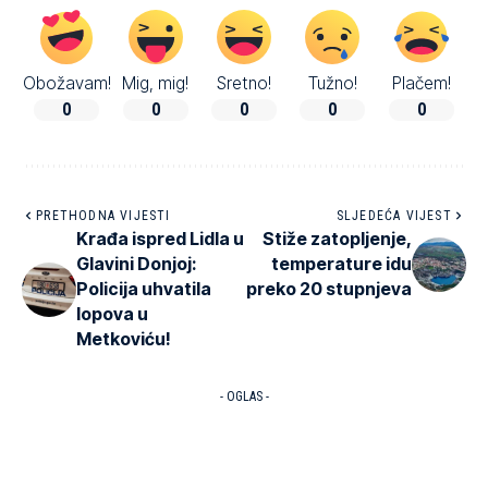
Obožavam!
Mig, mig!
Sretno!
Tužno!
Plačem!
0
0
0
0
0
PRETHODNA VIJESTI
SLJEDEĆA VIJEST
Krađa ispred Lidla u
Stiže zatopljenje,
Glavini Donjoj:
temperature idu
Policija uhvatila
preko 20 stupnjeva
lopova u
Metkoviću!
- OGLAS -