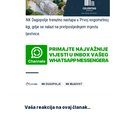
NK Dugopolje trenutno nastupa u Prvoj nogometnoj
ligi, gdje se nalazi na pretposljednjem mjestu
ljestvice.
Oznake:
NK DUGOPOLJE
NK MLADOST
Vaša reakcija na ovaj članak…