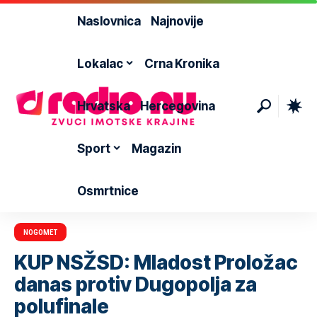
Naslovnica
Najnovije
Lokalac
Crna Kronika
Hrvatska
Hercegovina
Sport
Magazin
Osmrtnice
NOGOMET
KUP NSŽSD: Mladost Proložac
danas protiv Dugopolja za
polufinale