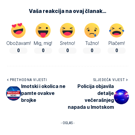
Vaša reakcija na ovaj članak…
Obožavam!
Mig, mig!
Sretno!
Tužno!
Plačem!
0
0
0
0
0
PRETHODNA VIJESTI
SLJEDEĆA VIJEST
Imotski i okolica ne
Policija objavila
pamte ovakve
detalje
brojke
večerašnjeg
napada u Imotskom
- OGLAS -