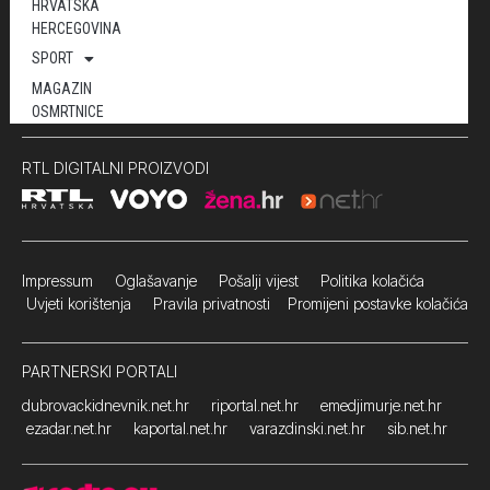
HRVATSKA
HERCEGOVINA
SPORT
MAGAZIN
OSMRTNICE
RTL DIGITALNI PROIZVODI
Impressum
Oglašavanje Pošalji vijest
Politika kolačića
Uvjeti korištenja
Pravila privatnosti
Promijeni postavke kolačića
PARTNERSKI PORTALI
dubrovackidnevnik.net.hr
riportal.net.hr
emedjimurje.net.hr
ezadar.net.hr
kaportal.net.hr
varazdinski.net.hr
sib.net.hr