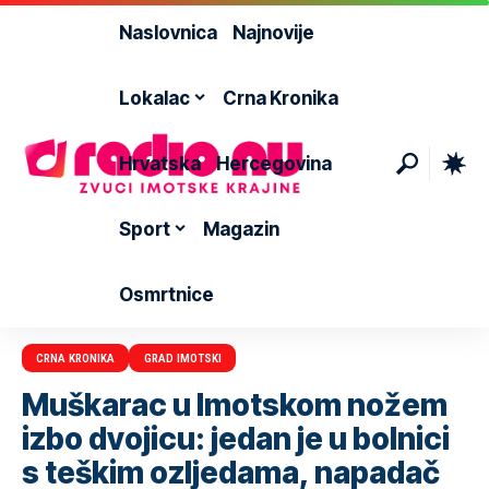
Naslovnica
Najnovije
Lokalac
Crna Kronika
Hrvatska
Hercegovina
Sport
Magazin
Osmrtnice
CRNA KRONIKA
GRAD IMOTSKI
Muškarac u Imotskom nožem
izbo dvojicu: jedan je u bolnici
s teškim ozljedama, napadač