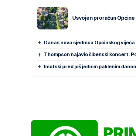
Usvojen proračun Općine Pr
Danas nova sjednica Općinskog vijeća
Thompson najavio šibenski koncert: 
Imotski pred još jednim paklenim dano