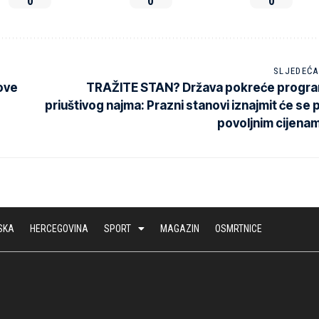
0
0
0
SLJEDEĆA
nove
TRAŽITE STAN? Država pokreće progr
priuštivog najma: Prazni stanovi iznajmit će se 
povoljnim cijena
SKA
HERCEGOVINA
SPORT
MAGAZIN
OSMRTNICE