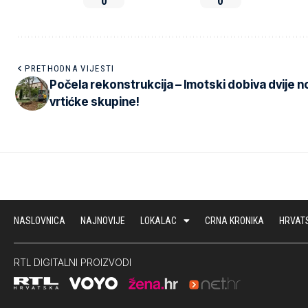
0
0
PRETHODNA VIJESTI
Počela rekonstrukcija – Imotski dobiva dvije 
vrtićke skupine!
NASLOVNICA
NAJNOVIJE
LOKALAC
CRNA KRONIKA
HRVAT
RTL DIGITALNI PROIZVODI