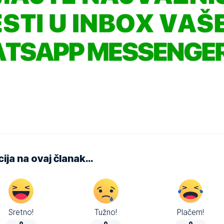
ija na ovaj članak…
Sretno!
Tužno!
Plačem!