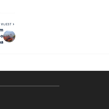
 VIJEST
am
po
ma