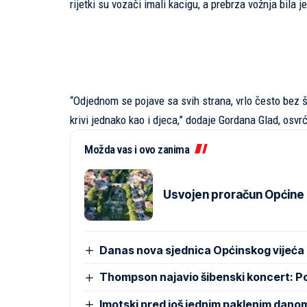
rijetki su vozači imali kacigu, a prebrza vožnja bila j
“Odjednom se pojave sa svih strana, vrlo često bez š
krivi jednako kao i djeca,” dodaje Gordana Glad, osvr
Možda vas i ovo zanima
Usvojen proračun Općine Pr
Danas nova sjednica Općinskog vijeća
Thompson najavio šibenski koncert: 
Imotski pred još jednim paklenim dano