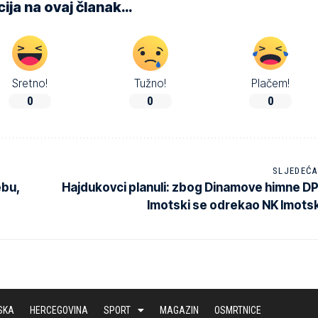
ija na ovaj članak…
Sretno!
Tužno!
Plačem!
0
0
0
SLJEDEĆA
ebu,
Hajdukovci planuli: zbog Dinamove himne D
Imotski se odrekao NK Imotsk
SKA
HERCEGOVINA
SPORT
MAGAZIN
OSMRTNICE