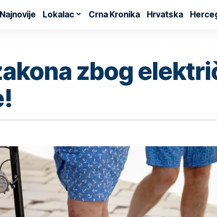
Najnovije
Lokalac
Crna Kronika
Hrvatska
Herce
zakona zbog elektri
e!