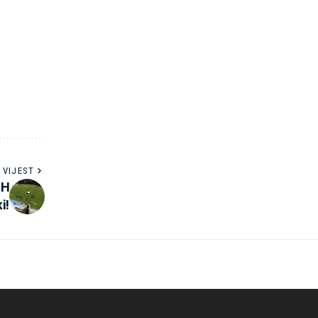
 VIJEST
PH
i!