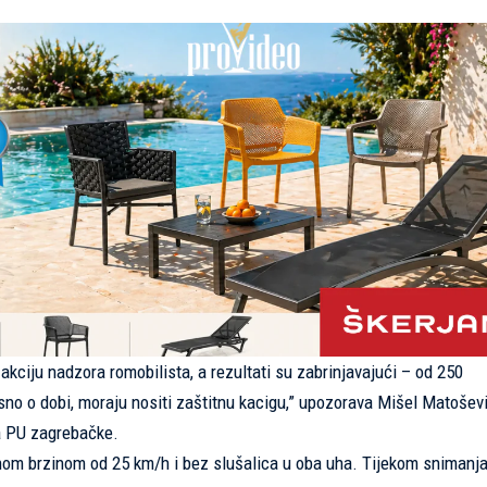
 akciju nadzora romobilista, a rezultati su zabrinjavajući – od 250
visno o dobi, moraju nositi zaštitnu kacigu,” upozorava Mišel Matoševi
ta PU zagrebačke.
nom brzinom od 25 km/h i bez slušalica u oba uha. Tijekom snimanja