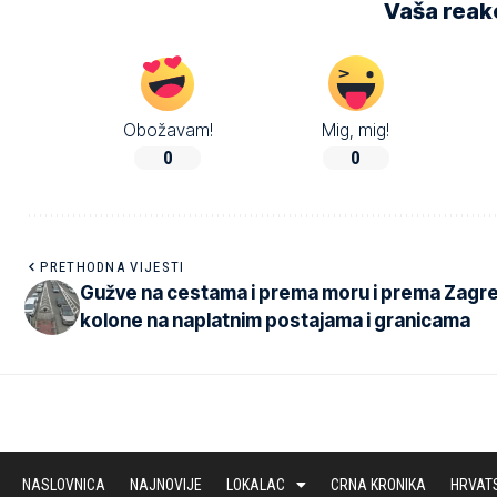
Vaša reakc
Obožavam!
Mig, mig!
0
0
PRETHODNA VIJESTI
Gužve na cestama i prema moru i prema Zagr
kolone na naplatnim postajama i granicama
NASLOVNICA
NAJNOVIJE
LOKALAC
CRNA KRONIKA
HRVAT