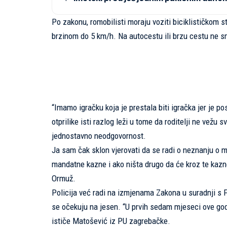
Po zakonu, romobilisti moraju voziti biciklističkom
brzinom do 5 km/h. Na autocestu ili brzu cestu ne smi
“Imamo igračku koja je prestala biti igračka jer je 
otprilike isti razlog leži u tome da roditelji ne vežu
jednostavno neodgovornost.
Ja sam čak sklon vjerovati da se radi o neznanju o 
mandatne kazne i ako ništa drugo da će kroz te kazn
Ormuž.
Policija već radi na izmjenama Zakona u suradnji s
se očekuju na jesen. “U prvih sedam mjeseci ove god
ističe Matošević iz PU zagrebačke.