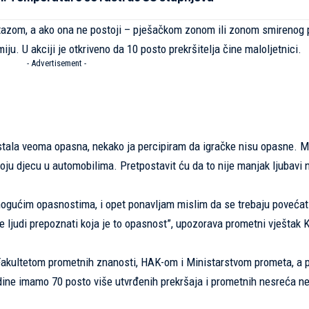
 stazom, a ako ona ne postoji – pješačkom zonom ili zonom smirenog
ju. U akciji je otkriveno da 10 posto prekršitelja čine maloljetnici.
- Advertisement -
postala veoma opasna, nekako ja percipiram da igračke nisu opasne. M
 svoju djecu u automobilima. Pretpostavit ću da to nije manjak ljubavi
mogućim opasnostima, i opet ponavljam mislim da se trebaju povećat
e ljudi prepoznati koja je to opasnost”, upozorava prometni vještak 
 Fakultetom prometnih znanosti, HAK-om i Ministarstvom prometa, a
ine imamo 70 posto više utvrđenih prekršaja i prometnih nesreća neg