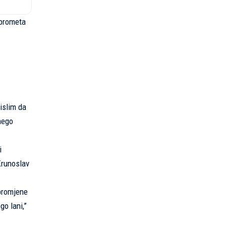
 prometa
islim da
 nego
i
Krunoslav
 promjene
o lani,”