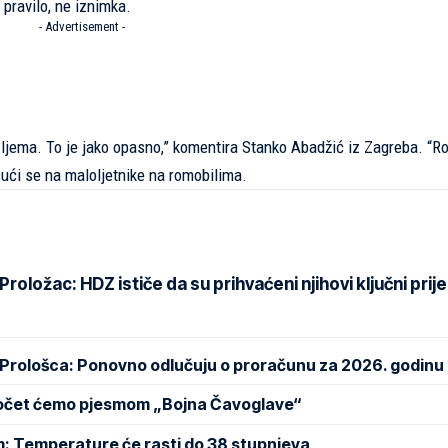
e pravilo, ne iznimka.
- Advertisement -
ljema. To je jako opasno,” komentira Stanko Abadžić iz Zagreba. “Rod
ćući se na maloljetnike na romobilima.
oložac: HDZ ističe da su prihvaćeni njihovi ključni prije
 Prološca: Ponovno odlučuju o proračunu za 2026. godinu
Počet ćemo pjesmom „Bojna Čavoglave“
m: Temperature će rasti do 38 stupnjeva