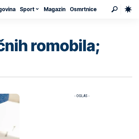
govina
Sport
Magazin
Osmrtnice
čnih romobila;
- OGLAS -