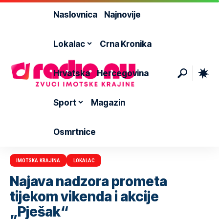
Naslovnica
Najnovije
Lokalac
Crna Kronika
Hrvatska
Hercegovina
Sport
Magazin
Osmrtnice
IMOTSKA KRAJINA
LOKALAC
Najava nadzora prometa
tijekom vikenda i akcije
„Pješak“