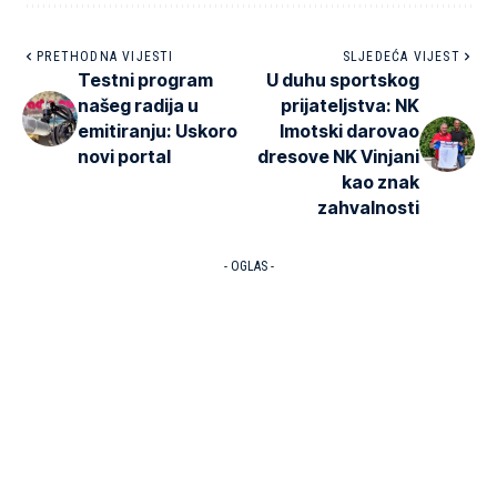
PRETHODNA VIJESTI
SLJEDEĆA VIJEST
Testni program
U duhu sportskog
našeg radija u
prijateljstva: NK
emitiranju: Uskoro
Imotski darovao
novi portal
dresove NK Vinjani
kao znak
zahvalnosti
- OGLAS -