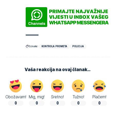
Oznake:
KONTROLA PROMETA
POLICIJA
Vaša reakcija na ovaj članak…
Obožavam!
Mig, mig!
Sretno!
Tužno!
Plačem!
0
0
0
0
0