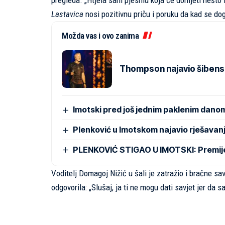
pregleda. „Htjela sam pjesmu koja će donijeti nešto 
Lastavica
nosi pozitivnu priču i poruku da kad se dog
Možda vas i ovo zanima
Thompson najavio šibens
Imotski pred još jednim paklenim dano
Plenković u Imotskom najavio rješavan
PLENKOVIĆ STIGAO U IMOTSKI: Premijer 
Voditelj Domagoj Nižić u šali je zatražio i bračne sa
odgovorila: „Slušaj, ja ti ne mogu dati savjet jer da s