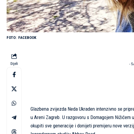
FACEBOOK
Dijeli
- 
Glazbena zvijezda Neda Ukraden intenzivno se pripre
u Areni Zagreb. U razgovoru s Domagojem Nižićem u
okupiti sve generacije i donijeti premijeru nove ver