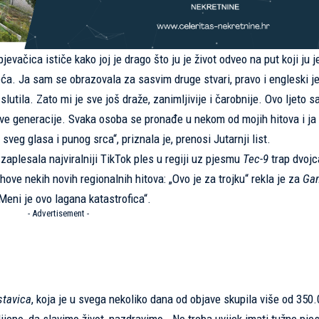
 pjevačica ističe kako joj je drago što ju je život odveo na put koji ju j
sreća. Ja sam se obrazovala za sasvim druge stvari, pravo i engleski jez
slutila. Zato mi je sve još draže, zanimljivije i čarobnije. Ovo ljeto 
 sve generacije. Svaka osoba se pronađe u nekom od mojih hitova i j
sveg glasa i punog srca“, priznala je, prenosi
Jutarnji list
.
 zaplesala najviralniji TikTok ples u regiji uz pjesmu
Tec-9
trap dvojc
ihove nekih novih regionalnih hitova: „Ovo je za trojku“ rekla je za
Gan
„Meni je ovo lagana katastrofica“.
- Advertisement -
stavica
, koja je u svega nekoliko dana od objave skupila više od 350