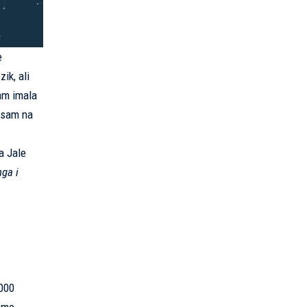
e
ik, ali
sam imala
a sam na
a Jale
ga i
.000