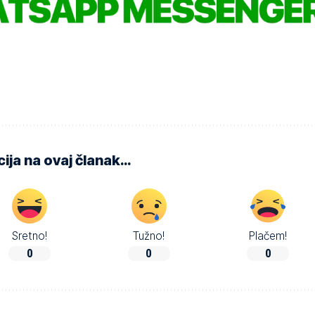
ija na ovaj članak…
Sretno!
Tužno!
Plačem!
0
0
0