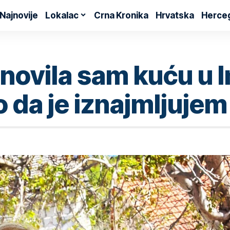
Najnovije
Lokalac
Crna Kronika
Hrvatska
Herce
ovila sam kuću u I
 da je iznajmljujem