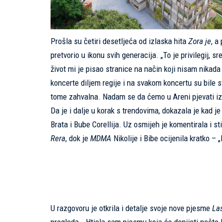
Prošla su četiri desetljeća od izlaska hita
Zora je
, a
pretvorio u ikonu svih generacija. „To je privilegij, 
život mi je pisao stranice na način koji nisam nikada 
koncerte diljem regije i na svakom koncertu su bile
tome zahvalna. Nadam se da ćemo u Areni pjevati iz 
Da je i dalje u korak s trendovima, dokazala je kad je
Brata i Bube Corellija. Uz osmijeh je komentirala i st
Rera
, dok je
MDMA
Nikolije i Bibe ocijenila kratko – 
U razgovoru je otkrila i detalje svoje nove pjesme
La