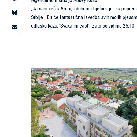
legendarnom studiju Abbey Road.
„Ja sam već u Areni, i duhom i tijelom, jer su pripr
Srbije… Bit će fantastična izvedba svih mojih pjesama
odlasku kažu: ‘Svaka im čast‘. Zato se vidimo 25.10. 