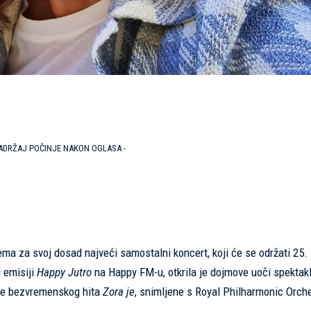
SADRŽAJ POČINJE NAKON OGLASA -
ma za svoj dosad najveći samostalni koncert, koji će se održati 25. 
 emisiji
Happy Jutro
na Happy FM-u, otkrila je dojmove uoči spektakl
zije bezvremenskog hita
Zora je
, snimljene s Royal Philharmonic Orch