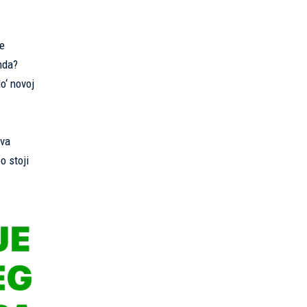
je
nda?
o‘ novoj
dva
o stoji