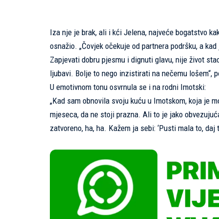
Iza nje je brak, ali i kći Jelena, najveće bogatstvo 
osnažio. „Čovjek očekuje od partnera podršku, a kad
Zapjevati dobru pjesmu i dignuti glavu, nije život st
ljubavi. Bolje to nego inzistirati na nečemu lošem“, p
U emotivnom tonu osvrnula se i na rodni Imotski:
„Kad sam obnovila svoju kuću u Imotskom, koja je moj
mjeseca, da ne stoji prazna. Ali to je jako obvezujuća
zatvoreno, ha, ha. Kažem ja sebi: ‘Pusti mala to, daj t