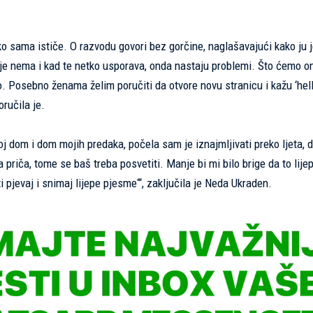
kako sama ističe. O razvodu govori bez gorčine, naglašavajući kako ju 
 je nema i kad te netko usporava, onda nastaju problemi. Što ćemo o
ao. Posebno ženama želim poručiti da otvore novu stranicu i kažu ‘hell
oručila je.
 dom i dom mojih predaka, počela sam je iznajmljivati preko ljeta, 
 priča, tome se baš treba posvetiti. Manje bi mi bilo brige da to lijep
i pjevaj i snimaj lijepe pjesme‘“, zaključila je Neda Ukraden.