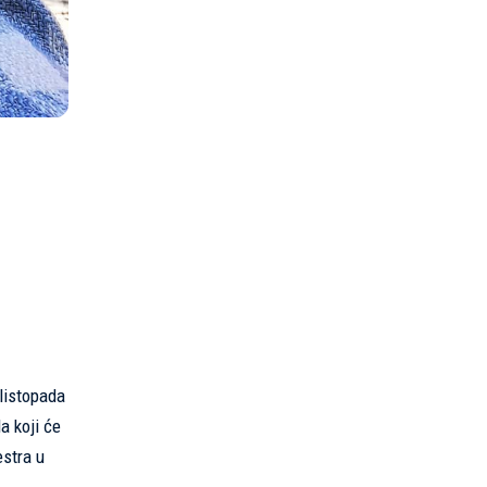
listopada
a koji će
estra u