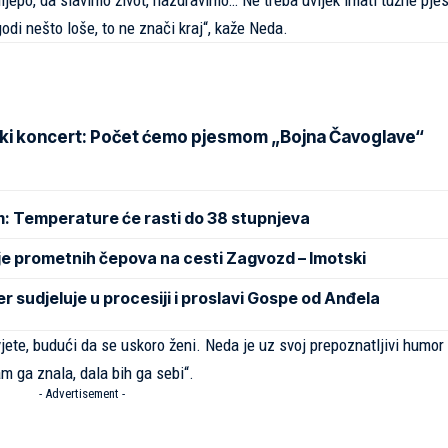
lijepo, da slavimo život, nazdravimo… Ne treba uvijek imati tužne pje
odi nešto loše, to ne znači kraj“, kaže Neda.
ki koncert: Počet ćemo pjesmom „Bojna Čavoglave“
m: Temperature će rasti do 38 stupnjeva
je prometnih čepova na cesti Zagvozd – Imotski
sudjeluje u procesiji i proslavi Gospe od Anđela
vjete, budući da se uskoro ženi. Neda je uz svoj prepoznatljivi humor
am ga znala, dala bih ga sebi“.
- Advertisement -