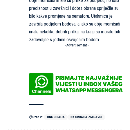
Obje momčadi imale su prilike za pobjedu, no loša
preciznost u završnici i dobra obrana spriječile su
bilo kakve promjene na semaforu. Utakmica je
završila podjelom bodova, a iako su obje momčadi
imale nekoliko dobrih prilika, na kraju su morale biti
zadovoljne s jednim osvojenim bodom
- Advertisement -
Oznake:
HNK CIBALIA
NK CROATIA ZMIJAVCI