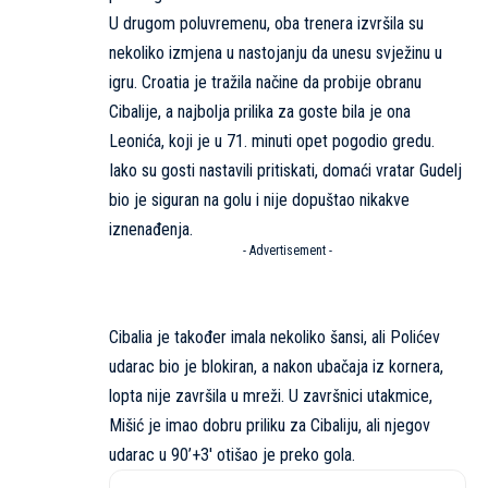
U drugom poluvremenu, oba trenera izvršila su
nekoliko izmjena u nastojanju da unesu svježinu u
igru. Croatia je tražila načine da probije obranu
Cibalije, a najbolja prilika za goste bila je ona
Leonića, koji je u 71. minuti opet pogodio gredu.
Iako su gosti nastavili pritiskati, domaći vratar Gudelj
bio je siguran na golu i nije dopuštao nikakve
iznenađenja.
- Advertisement -
Cibalia je također imala nekoliko šansi, ali Polićev
udarac bio je blokiran, a nakon ubačaja iz kornera,
lopta nije završila u mreži. U završnici utakmice,
Mišić je imao dobru priliku za Cibaliju, ali njegov
udarac u 90’+3′ otišao je preko gola.