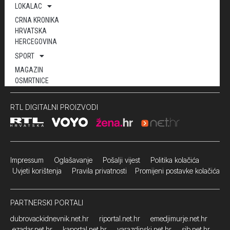
LOKALAC
CRNA KRONIKA
HRVATSKA
HERCEGOVINA
SPORT
MAGAZIN
OSMRTNICE
RTL DIGITALNI PROIZVODI
Impressum
Oglašavanje Pošalji vijest
Politika kolačića
Uvjeti korištenja
Pravila privatnosti
Promijeni postavke kolačića
PARTNERSKI PORTALI
dubrovackidnevnik.net.hr
riportal.net.hr
emedjimurje.net.hr
ezadar.net.hr
kaportal.net.hr
varazdinski.net.hr
sib.net.hr