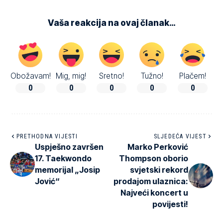
Vaša reakcija na ovaj članak…
Obožavam!
Mig, mig!
Sretno!
Tužno!
Plačem!
0
0
0
0
0
PRETHODNA VIJESTI
SLJEDEĆA VIJEST
Uspješno završen
Marko Perković
17. Taekwondo
Thompson oborio
memorijal „Josip
svjetski rekord
Jović“
prodajom ulaznica:
Najveći koncert u
povijesti!