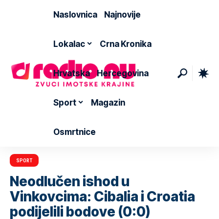
Naslovnica
Najnovije
Lokalac
Crna Kronika
Hrvatska
Hercegovina
Sport
Magazin
Osmrtnice
SPORT
Neodlučen ishod u
Vinkovcima: Cibalia i Croatia
podijelili bodove (0:0)