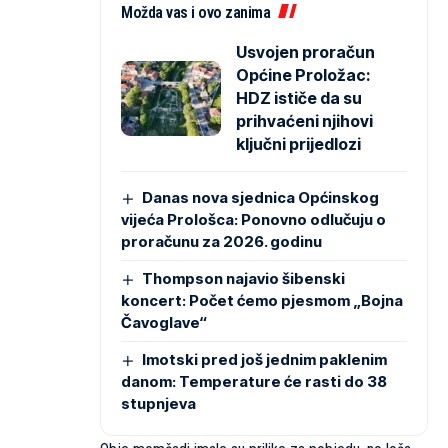
Možda vas i ovo zanima
Usvojen proračun
Općine Proložac:
HDZ ističe da su
prihvaćeni njihovi
ključni prijedlozi
Danas nova sjednica Općinskog
vijeća Prološca: Ponovno odlučuju o
proračunu za 2026. godinu
Thompson najavio šibenski
koncert: Počet ćemo pjesmom „Bojna
Čavoglave“
Imotski pred još jednim paklenim
danom: Temperature će rasti do 38
stupnjeva