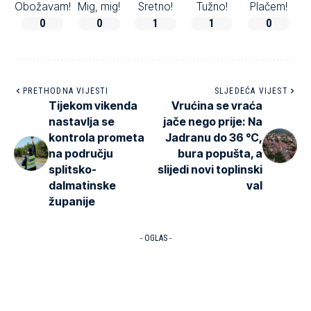
Obožavam!
Mig, mig!
Sretno!
Tužno!
Plačem!
0
0
1
1
0
PRETHODNA VIJESTI
SLJEDEĆA VIJEST
Tijekom vikenda
Vrućina se vraća
nastavlja se
jače nego prije: Na
kontrola prometa
Jadranu do 36 °C,
na području
bura popušta, a
splitsko-
slijedi novi toplinski
dalmatinske
val
županije
- OGLAS -