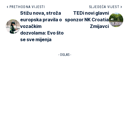
PRETHODNA VIJESTI
SLJEDEĆA VIJEST
Stižu nova, stroža
TEDi novi glavni
europska pravila o
sponzor NK Croatia
vozačkim
Zmijavci
dozvolama: Evo što
se sve mijenja
- OGLAS -