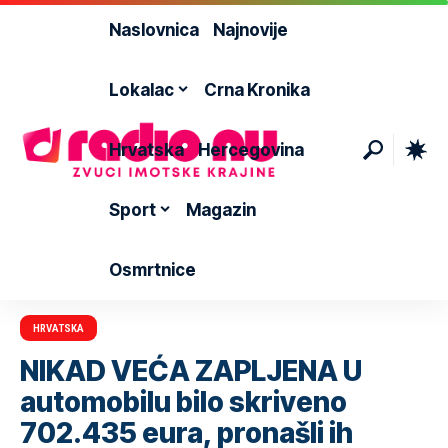
Naslovnica
Najnovije
Lokalac
Crna Kronika
Hrvatska
Hercegovina
Sport
Magazin
Osmrtnice
HRVATSKA
NIKAD VEĆA ZAPLJENA U
automobilu bilo skriveno
702.435 eura, pronašli ih