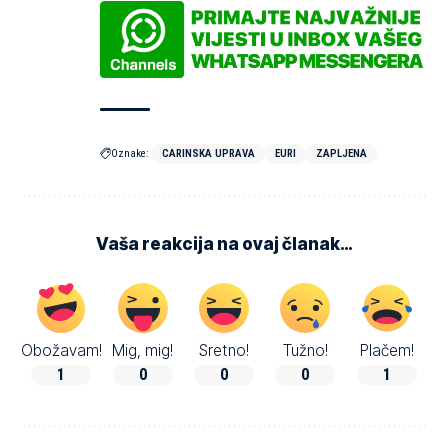
Oznake:
CARINSKA UPRAVA
EURI
ZAPLJENA
Vaša reakcija na ovaj članak…
Obožavam!
Mig, mig!
Sretno!
Tužno!
Plačem!
1
0
0
0
1