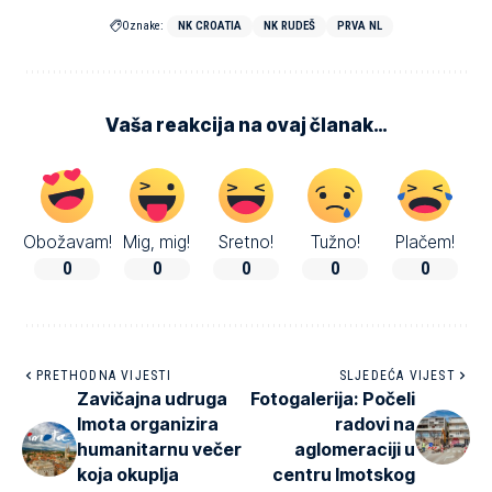
Oznake:
NK CROATIA
NK RUDEŠ
PRVA NL
Vaša reakcija na ovaj članak…
Obožavam!
Mig, mig!
Sretno!
Tužno!
Plačem!
0
0
0
0
0
PRETHODNA VIJESTI
SLJEDEĆA VIJEST
Zavičajna udruga
Fotogalerija: Počeli
Imota organizira
radovi na
humanitarnu večer
aglomeraciji u
koja okuplja
centru Imotskog