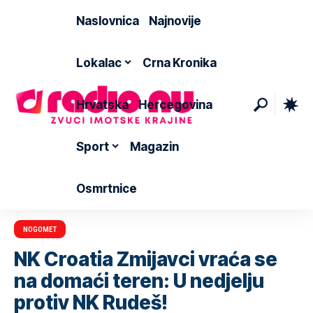
Naslovnica
Najnovije
Lokalac
Crna Kronika
Hrvatska
Hercegovina
Sport
Magazin
Osmrtnice
NOGOMET
NK Croatia Zmijavci vraća se
na domaći teren: U nedjelju
protiv NK Rudeš!