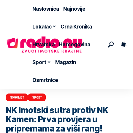
Naslovnica
Najnovije
Lokalac
Crna Kronika
Hrvatska
Hercegovina
Sport
Magazin
Osmrtnice
NOGOMET
SPORT
NK Imotski sutra protiv NK
Kamen: Prva provjera u
pripremama za viši rang!