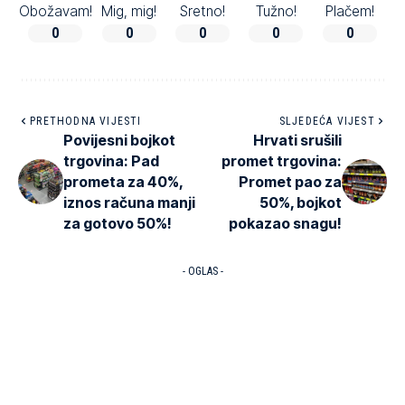
Obožavam!
Mig, mig!
Sretno!
Tužno!
Plačem!
0
0
0
0
0
PRETHODNA VIJESTI
SLJEDEĆA VIJEST
Povijesni bojkot
Hrvati srušili
trgovina: Pad
promet trgovina:
prometa za 40%,
Promet pao za
iznos računa manji
50%, bojkot
za gotovo 50%!
pokazao snagu!
- OGLAS -