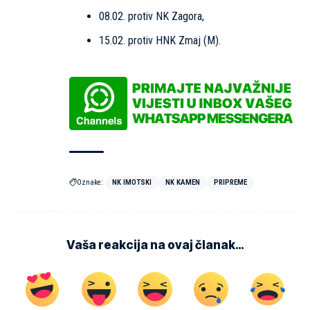
08.02. protiv NK Zagora,
15.02. protiv HNK Zmaj (M).
Oznake:
NK IMOTSKI
NK KAMEN
PRIPREME
Vaša reakcija na ovaj članak…