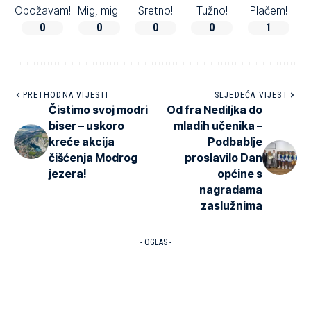
Obožavam!
Mig, mig!
Sretno!
Tužno!
Plačem!
0
0
0
0
1
PRETHODNA VIJESTI
SLJEDEĆA VIJEST
Čistimo svoj modri
Od fra Nediljka do
biser – uskoro
mladih učenika –
kreće akcija
Podbablje
čišćenja Modrog
proslavilo Dan
jezera!
općine s
nagradama
zaslužnima
- OGLAS -