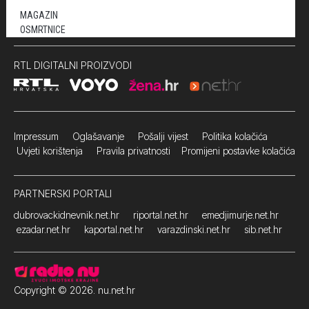
MAGAZIN
OSMRTNICE
RTL DIGITALNI PROIZVODI
Impressum
Oglašavanje Pošalji vijest
Politika kolačića
Uvjeti korištenja
Pravila privatnosti
Promijeni postavke kolačića
PARTNERSKI PORTALI
dubrovackidnevnik.net.hr
riportal.net.hr
emedjimurje.net.hr
ezadar.net.hr
kaportal.net.hr
varazdinski.net.hr
sib.net.hr
Copyright © 2026. nu.net.hr