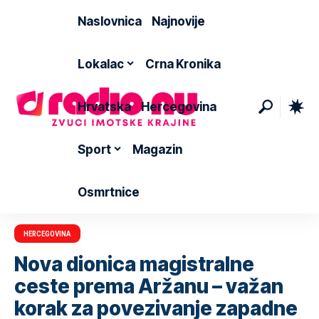
Naslovnica
Najnovije
Lokalac
Crna Kronika
Hrvatska
Hercegovina
Sport
Magazin
Osmrtnice
HERCEGOVINA
Nova dionica magistralne
ceste prema Aržanu – važan
korak za povezivanje zapadne