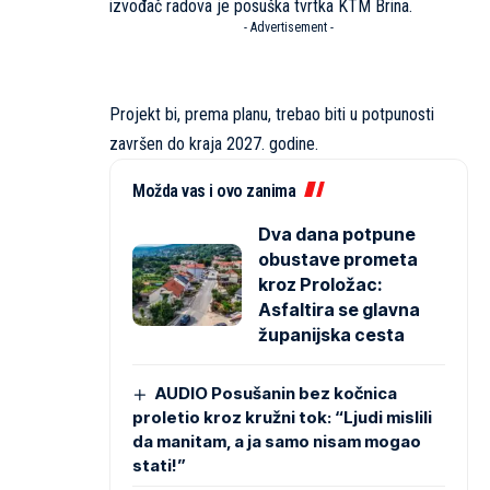
izvođač radova je posuška tvrtka KTM Brina.
- Advertisement -
Projekt bi, prema planu, trebao biti u potpunosti
završen do kraja 2027. godine.
Možda vas i ovo zanima
Dva dana potpune
obustave prometa
kroz Proložac:
Asfaltira se glavna
županijska cesta
AUDIO Posušanin bez kočnica
proletio kroz kružni tok: “Ljudi mislili
da manitam, a ja samo nisam mogao
stati!”