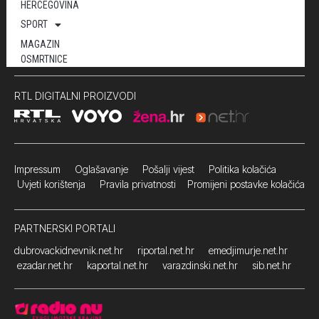
HERCEGOVINA
SPORT
MAGAZIN
OSMRTNICE
RTL DIGITALNI PROIZVODI
Impressum
Oglašavanje Pošalji vijest
Politika kolačića
Uvjeti korištenja
Pravila privatnosti
Promijeni postavke kolačića
PARTNERSKI PORTALI
dubrovackidnevnik.net.hr
riportal.net.hr
emedjimurje.net.hr
ezadar.net.hr
kaportal.net.hr
varazdinski.net.hr
sib.net.hr