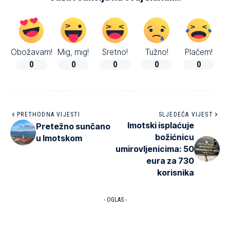
Obožavam!
Mig, mig!
Sretno!
Tužno!
Plačem!
0
0
0
0
0
PRETHODNA VIJESTI
SLJEDEĆA VIJEST
Imotski isplaćuje
Pretežno sunčano
božićnicu
u Imotskom
umirovljenicima: 50
eura za 730
korisnika
- OGLAS -