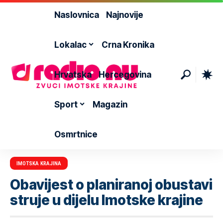
Naslovnica
Najnovije
Lokalac
Crna Kronika
Hrvatska
Hercegovina
Sport
Magazin
Osmrtnice
IMOTSKA KRAJINA
Obavijest o planiranoj obustavi
struje u dijelu Imotske krajine