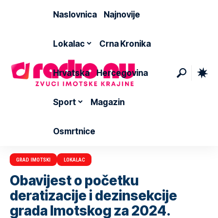
Naslovnica
Najnovije
Lokalac
Crna Kronika
Hrvatska
Hercegovina
Sport
Magazin
Osmrtnice
GRAD IMOTSKI
LOKALAC
Obavijest o početku
deratizacije i dezinsekcije
grada Imotskog za 2024.