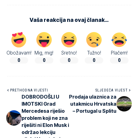
Vaša reakcija na ovaj članak…
Obožavam!
Mig, mig!
Sretno!
Tužno!
Plačem!
0
0
0
0
0
PRETHODNA VIJESTI
SLJEDEĆA VIJEST
DOBRODOŠLI U
Prodaja ulaznica za
IMOTSKI Grad
utakmicu Hrvatska
Mercedesa riješio
– Portugal u Splitu
problem koji ne zna
riješiti ni Elon Musk i
održao lekciju