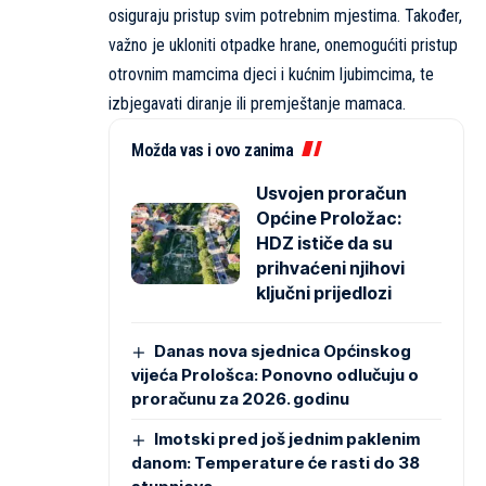
osiguraju pristup svim potrebnim mjestima. Također,
važno je ukloniti otpadke hrane, onemogućiti pristup
otrovnim mamcima djeci i kućnim ljubimcima, te
izbjegavati diranje ili premještanje mamaca.
Možda vas i ovo zanima
Usvojen proračun
Općine Proložac:
HDZ ističe da su
prihvaćeni njihovi
ključni prijedlozi
Danas nova sjednica Općinskog
vijeća Prološca: Ponovno odlučuju o
proračunu za 2026. godinu
Imotski pred još jednim paklenim
danom: Temperature će rasti do 38