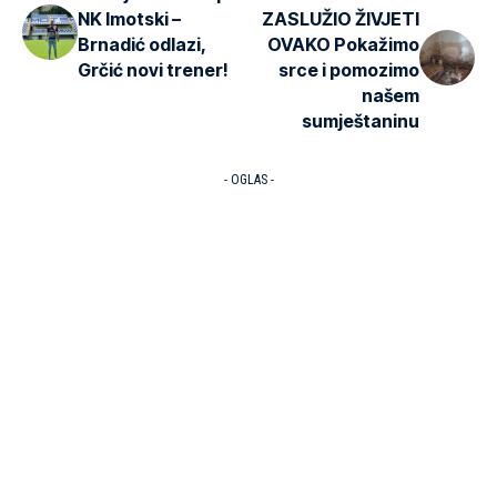
NK Imotski –
ZASLUŽIO ŽIVJETI
Brnadić odlazi,
OVAKO Pokažimo
Grčić novi trener!
srce i pomozimo
našem
sumještaninu
- OGLAS -