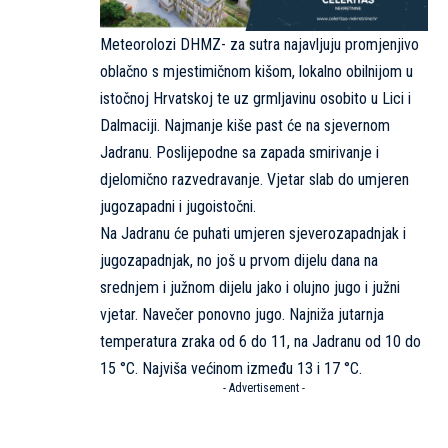
Meteorolozi DHMZ- za sutra najavljuju promjenjivo
oblačno s mjestimičnom kišom, lokalno obilnijom u
istočnoj Hrvatskoj te uz grmljavinu osobito u Lici i
Dalmaciji. Najmanje kiše past će na sjevernom
Jadranu. Poslijepodne sa zapada smirivanje i
djelomično razvedravanje. Vjetar slab do umjeren
jugozapadni i jugoistočni.
Na Jadranu će puhati umjeren sjeverozapadnjak i
jugozapadnjak, no još u prvom dijelu dana na
srednjem i južnom dijelu jako i olujno jugo i južni
vjetar. Navečer ponovno jugo. Najniža jutarnja
temperatura zraka od 6 do 11, na Jadranu od 10 do
15 °C. Najviša većinom između 13 i 17 °C.
- Advertisement -