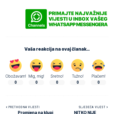
Vaša reakcija na ovaj članak…
Obožavam!
Mig, mig!
Sretno!
Tužno!
Plačem!
0
0
0
0
0
PRETHODNA VIJESTI
SLJEDEĆA VIJEST
Promjena na klupi
NITKO NIJE