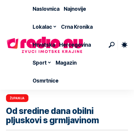
Naslovnica
Najnovije
Lokalac
Crna Kronika
Hrvatska
Hercegovina
Sport
Magazin
Osmrtnice
ŽUPANIJA
Od sredine dana obilni
pljuskovi s grmljavinom