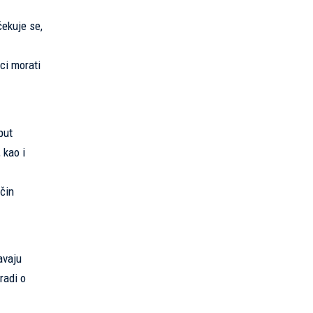
čekuje se,
ci morati
put
 kao i
čin
avaju
radi o