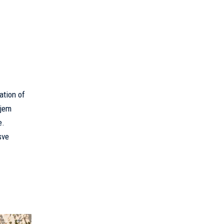
ation of
ljem
e.
sve