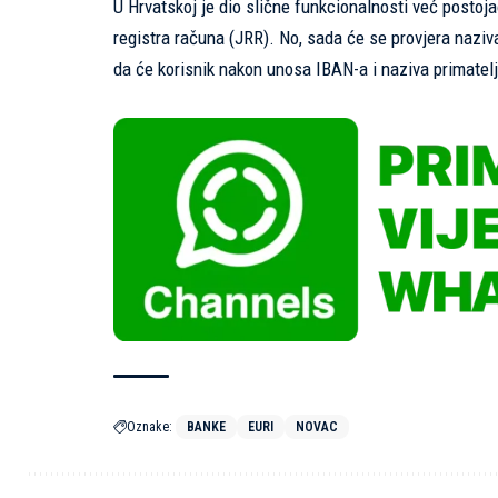
U Hrvatskoj je dio slične funkcionalnosti već post
registra računa (JRR). No, sada će se provjera naziva
da će korisnik nakon unosa IBAN-a i naziva primatelj
Oznake:
BANKE
EURI
NOVAC