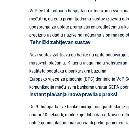
VoP će biti potpuno besplatan i integriran u sve kana
međutim, da će u prvim tjednima sustav izazvati odr
upozorenja za uplate prema starim predlošcima u koj
precizno uskladiti nazive na računima s onima regis
Tehnički zahtjevan sustav
Novi sustav zahtijeva da banke na upite odgovaraju u
masovnih plaćanja. Ključnu ulogu imaju sofisticirani 
kvaliteta podataka u bankarskim bazama.
Europsko vijeće za plaćanja (EPC) donijelo je VoP S
komunikacije među svim bankama unutar SEPA podr
Instant plaćanja i nova pravila u praksi
Od 9. listopada sve banke moraju omogućiti slanje i 
unutar 10 sekundi, u bilo koje doba dana. Nova uredba
uobičajenim plaćanjima računa ili prekograničnim t