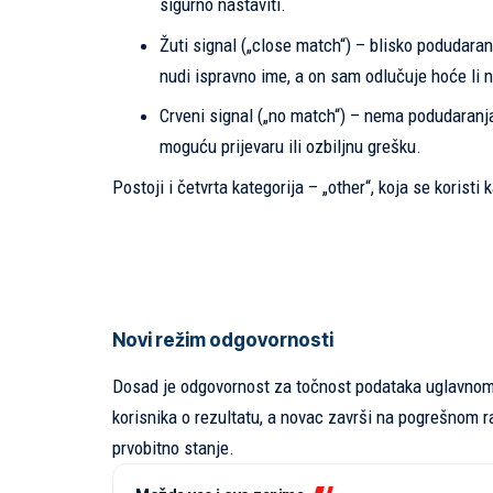
sigurno nastaviti.
Žuti signal („close match“) – blisko podudaranj
nudi ispravno ime, a on sam odlučuje hoće li n
Crveni signal („no match“) – nema podudaranja
moguću prijevaru ili ozbiljnu grešku.
Postoji i četvrta kategorija – „other“, koja se korist
Novi režim odgovornosti
Dosad je odgovornost za točnost podataka uglavnom bi
korisnika o rezultatu, a novac završi na pogrešnom ra
prvobitno stanje.