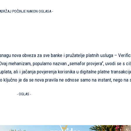
SADRŽAJ POČINJE NAKON OGLASA -
snagu nova obveza za sve banke i pružatelje platnih usluga – Verific
Ovaj mehanizam, popularno nazvan „semafor provjera“, uvodi se s ci
plata, ali i jačanja povjerenja korisnika u digitalne platne transakcij
no ključno je da se nova pravila ne odnose samo na instant, nego na 
- OGLAS -