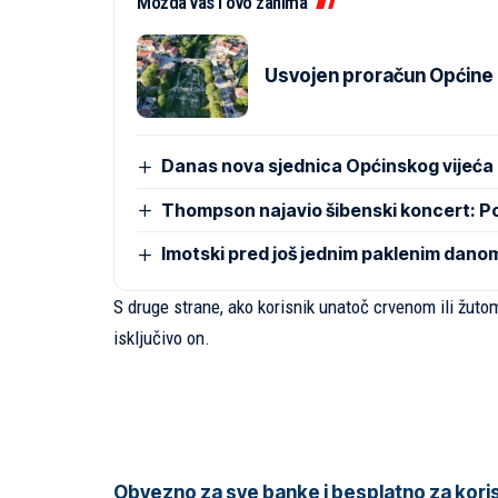
Možda vas i ovo zanima
Usvojen proračun Općine Pr
Danas nova sjednica Općinskog vijeća
Thompson najavio šibenski koncert: 
Imotski pred još jednim paklenim dano
S druge strane, ako korisnik unatoč crvenom ili žuto
isključivo on.
Obvezno za sve banke i besplatno za kori