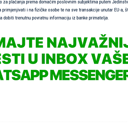
ojao za plaćanja prema domaćim poslovnim subjektima putem Jedinst
 primjenjivati i na fizičke osobe te na sve transakcije unutar EU-a, š
a dobiti trenutnu povratnu informaciju iz banke primatelja.