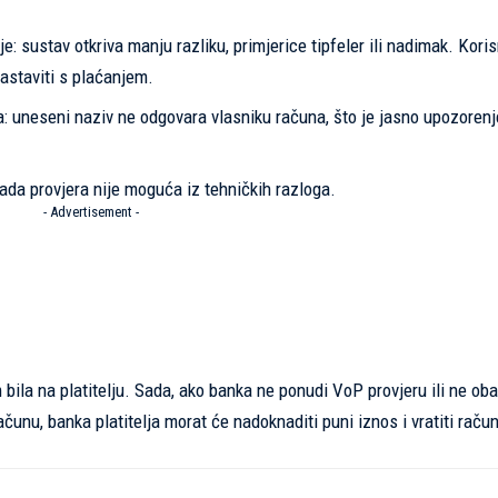
e: sustav otkriva manju razliku, primjerice tipfeler ili nadimak. Kori
astaviti s plaćanjem.
: uneseni naziv ne odgovara vlasniku računa, što je jasno upozorenj
i kada provjera nije moguća iz tehničkih razloga.
- Advertisement -
la na platitelju. Sada, ako banka ne ponudi VoP provjeru ili ne oba
čunu, banka platitelja morat će nadoknaditi puni iznos i vratiti raču