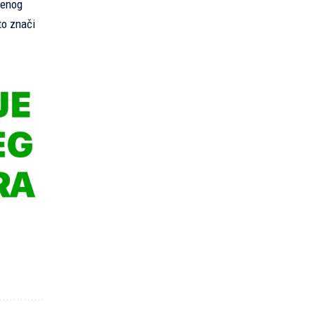
venog
to znači