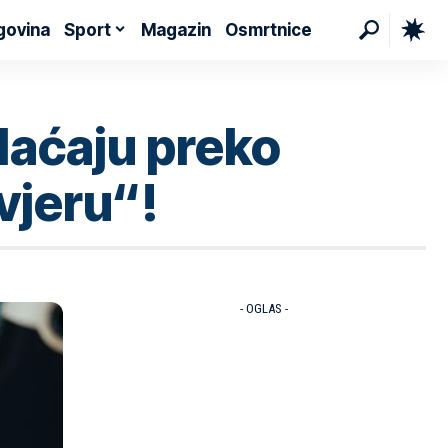
govina
Sport
Magazin
Osmrtnice
plaćaju preko
vjeru“!
- OGLAS -