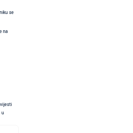
sniku se
e na
vijesti
n u