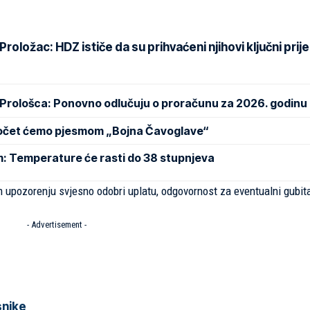
oložac: HDZ ističe da su prihvaćeni njihovi ključni prije
 Prološca: Ponovno odlučuju o proračunu za 2026. godinu
Počet ćemo pjesmom „Bojna Čavoglave“
m: Temperature će rasti do 38 stupnjeva
m upozorenju svjesno odobri uplatu, odgovornost za eventualni gubit
- Advertisement -
snike