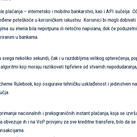
le plaćanja – internetsko i mobilno bankarstvo, kao i API sučelja. O
eđene poteškoće u korisničkom iskustvu. Korisnici bi mogli dobivati
ima su imena bila nepotpuna ili netočno napisana, dok će poduzetni
triranim u bankama.
 svega nekoliko sekundi, čak i u razdobljima velikog opterećenja, po
algoritmi koji moraju razlikovati tipfelere od stvarnih nepodudaranja,
cheme Rulebook, koji osigurava tehničku usklađenost i jedinstven na
učja.
primanje nacionalnih i prekograničnih instant plaćanja, koja se izvrš
 obvezuje ih i na VoP provjeru za sve kreditne transfere, bilo da se 
ransakcijama.