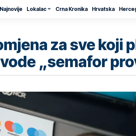
Najnovije
Lokalac
Crna Kronika
Hrvatska
Herce
omjena za sve koji 
uvode „semafor pro