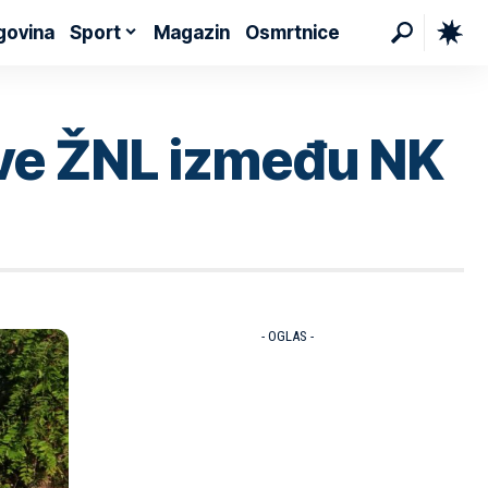
govina
Sport
Magazin
Osmrtnice
ve ŽNL između NK
- OGLAS -