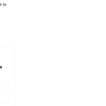
no su
a