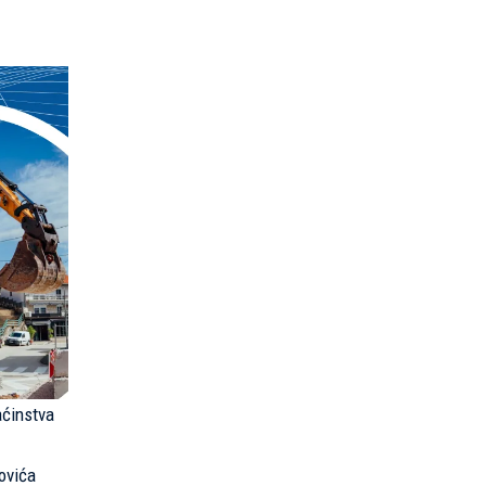
aćinstva
ovića