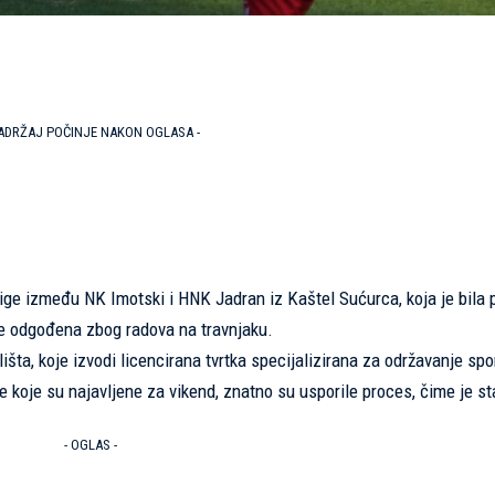
SADRŽAJ POČINJE NAKON OGLASA -
ge između NK Imotski i HNK Jadran iz Kaštel Sućurca, koja je bila 
je odgođena zbog radova na travnjaku.
išta, koje izvodi licencirana tvrtka specijalizirana za održavanje spo
e koje su najavljene za vikend, znatno su usporile proces, čime je st
- OGLAS -