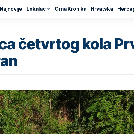
Najnovije
Lokalac
Crna Kronika
Hrvatska
Herce
a četvrtog kola Pr
ran