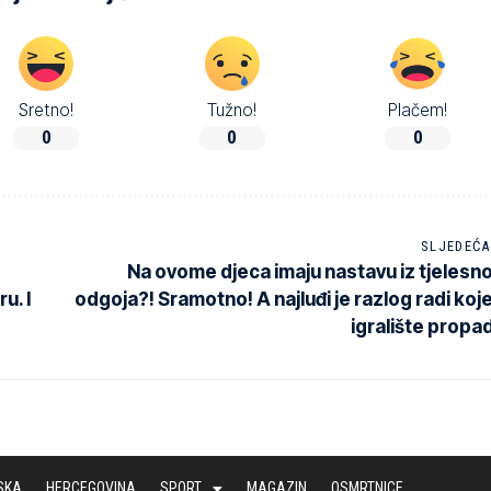
Sretno!
Tužno!
Plačem!
0
0
0
SLJEDEĆA
Na ovome djeca imaju nastavu iz tjelesn
u. I
odgoja?! Sramotno! A najluđi je razlog radi koj
igralište propa
SKA
HERCEGOVINA
SPORT
MAGAZIN
OSMRTNICE