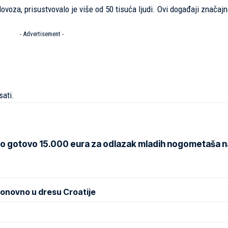
voza, prisustvovalo je više od 50 tisuća ljudi. Ovi događaji značaj
- Advertisement -
sati.
io gotovo 15.000 eura za odlazak mladih nogometaša n
 ponovno u dresu Croatije