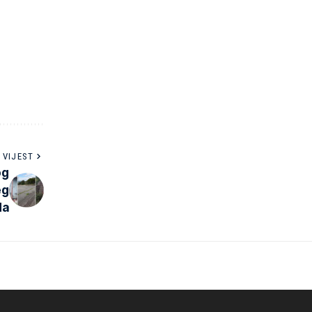
 VIJEST
og
eg
da