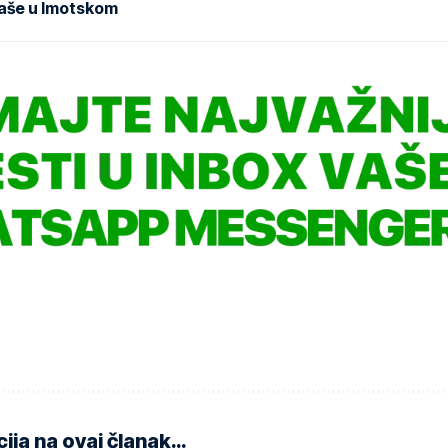
aše u Imotskom
ija na ovaj članak…