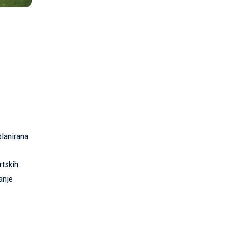
planirana
rtskih
anje