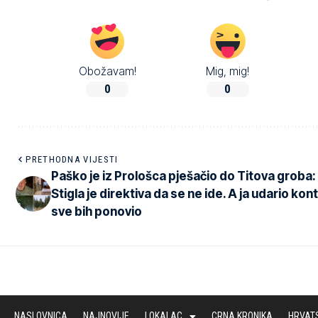
Obožavam!
Mig, mig!
0
0
PRETHODNA VIJESTI
Paško je iz Prološca pješačio do Titova groba:
Stigla je direktiva da se ne ide. A ja udario kontr
sve bih ponovio
NASLOVNICA
NAJNOVIJE
LOKALAC
CRNA KRONIKA
HRVAT