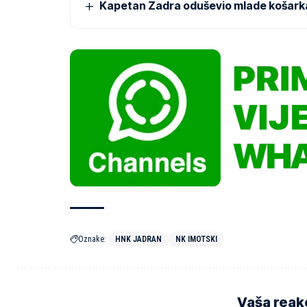
Kapetan Zadra oduševio mlade košark
Oznake:
HNK JADRAN
NK IMOTSKI
Vaša reakc