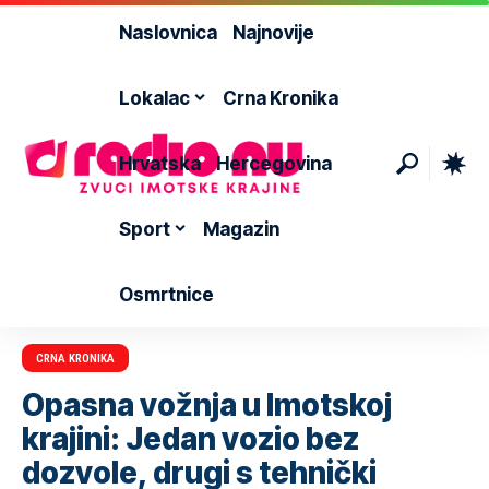
Naslovnica
Najnovije
Lokalac
Crna Kronika
Hrvatska
Hercegovina
Sport
Magazin
Osmrtnice
CRNA KRONIKA
Opasna vožnja u Imotskoj
krajini: Jedan vozio bez
dozvole, drugi s tehnički