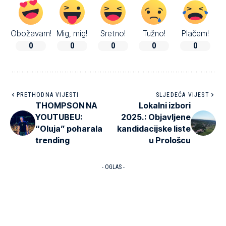
Obožavam!
Mig, mig!
Sretno!
Tužno!
Plačem!
0
0
0
0
0
PRETHODNA VIJESTI
SLJEDEĆA VIJEST
THOMPSON NA
Lokalni izbori
YOUTUBEU:
2025.: Objavljene
“Oluja” poharala
kandidacijske liste
trending
u Prološcu
- OGLAS -