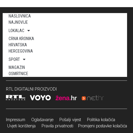
NASLOVNICA
NAJNOVIJE
LOKALAC
CRNA KRONIKA
HRVATSKA
HERCEGOVINA
SPORT
MAGAZIN
OSMRTNICE
RTL DIGITALNI PROIZVODI
Impressum
Oglašavanje Pošalji vijest
Politika kolačića
Uvjeti korištenja
Pravila privatnosti
Promijeni postavke kolačića