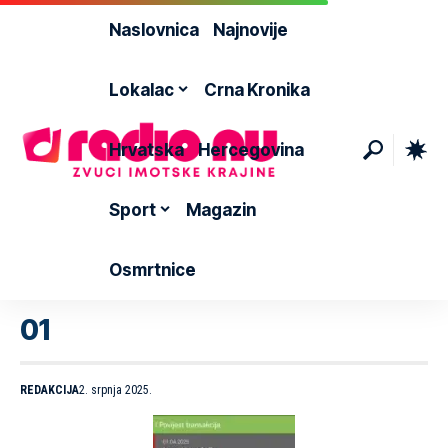
Naslovnica
Najnovije
Lokalac
Crna Kronika
Hrvatska
Hercegovina
Sport
Magazin
Osmrtnice
01
REDAKCIJA
2. srpnja 2025.