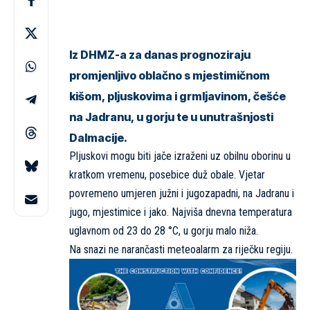
Iz DHMZ-a za danas prognoziraju
promjenljivo oblačno s mjestimičnom
kišom, pljuskovima i grmljavinom, češće
na Jadranu, u gorju te u unutrašnjosti
Dalmacije.
Pljuskovi mogu biti jače izraženi uz obilnu oborinu u
kratkom vremenu, posebice duž obale. Vjetar
povremeno umjeren južni i jugozapadni, na Jadranu i
jugo, mjestimice i jako. Najviša dnevna temperatura
uglavnom od 23 do 28 °C, u gorju malo niža.
Na snazi ne narančasti meteoalarm za riječku regiju.