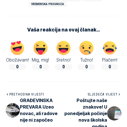
VREMENSKA PROGNOZA
Vaša reakcija na ovaj članak…
Obožavam!
Mig, mig!
Sretno!
Tužno!
Plačem!
0
0
0
0
0
PRETHODNA VIJESTI
SLJEDEĆA VIJEST
GRAĐEVINSKA
Poštujte naše
PREVARA Uzeo
znakove! U
novac, ali radove
ponedjeljak počinje
nije ni započeo
nova školska
godina