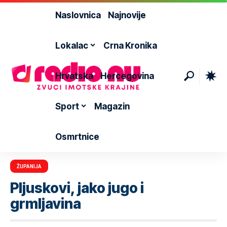
Naslovnica
Najnovije
Lokalac
Crna Kronika
Hrvatska
Hercegovina
Sport
Magazin
Osmrtnice
ŽUPANIJA
Pljuskovi, jako jugo i
grmljavina