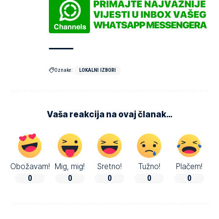
Oznake:
LOKALNI IZBORI
Vaša reakcija na ovaj članak…
Obožavam!
Mig, mig!
Sretno!
Tužno!
Plačem!
0
0
0
0
0