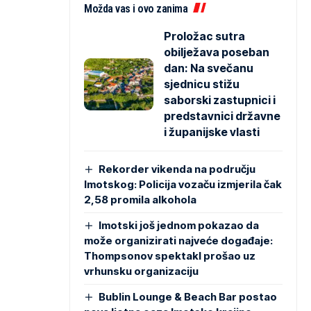
Možda vas i ovo zanima
Proložac sutra
obilježava poseban
dan: Na svečanu
sjednicu stižu
saborski zastupnici i
predstavnici državne
i županijske vlasti
Rekorder vikenda na području
Imotskog: Policija vozaču izmjerila čak
2,58 promila alkohola
Imotski još jednom pokazao da
može organizirati najveće događaje:
Thompsonov spektakl prošao uz
vrhunsku organizaciju
Bublin Lounge & Beach Bar postao