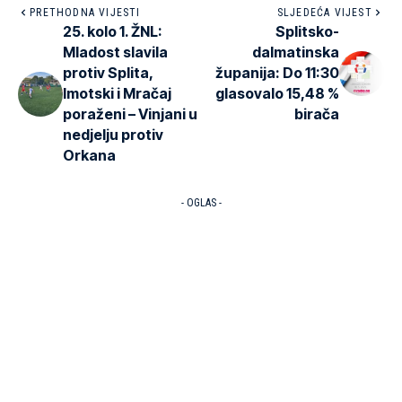
PRETHODNA VIJESTI
SLJEDEĆA VIJEST
25. kolo 1. ŽNL:
Splitsko-
Mladost slavila
dalmatinska
protiv Splita,
županija: Do 11:30
Imotski i Mračaj
glasovalo 15,48 %
poraženi – Vinjani u
birača
nedjelju protiv
Orkana
- OGLAS -