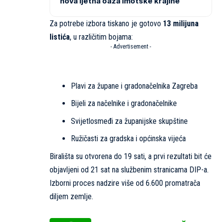
nova ljetna oaza Imotske krajine
Za potrebe izbora tiskano je gotovo
13 milijuna
listića
, u različitim bojama:
- Advertisement -
Plavi za župane i gradonačelnika Zagreba
Bijeli za načelnike i gradonačelnike
Svijetlosmeđi za županijske skupštine
Ružičasti za gradska i općinska vijeća
Birališta su otvorena do 19 sati, a prvi rezultati bit će
objavljeni od 21 sat na službenim stranicama DIP-a.
Izborni proces nadzire više od 6.600 promatrača
diljem zemlje.