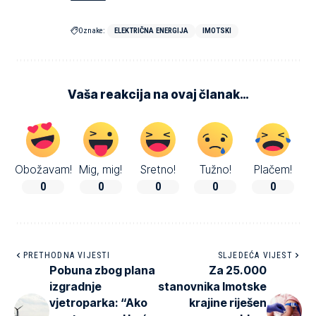
Oznake:
ELEKTRIČNA ENERGIJA
IMOTSKI
Vaša reakcija na ovaj članak…
Obožavam!
Mig, mig!
Sretno!
Tužno!
Plačem!
0
0
0
0
0
PRETHODNA VIJESTI
SLJEDEĆA VIJEST
Pobuna zbog plana
Za 25.000
izgradnje
stanovnika Imotske
vjetroparka: “Ako
krajine riješen