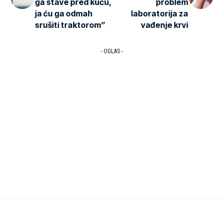
ga stave pred kuću,
problem
ja ću ga odmah
laboratorija za
srušiti traktorom”
vađenje krvi
- OGLAS -