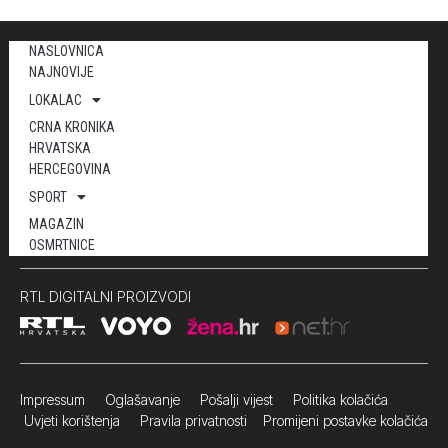
NASLOVNICA
NAJNOVIJE
LOKALAC
CRNA KRONIKA
HRVATSKA
HERCEGOVINA
SPORT
MAGAZIN
OSMRTNICE
RTL DIGITALNI PROIZVODI
Impressum
Oglašavanje Pošalji vijest
Politika kolačića
Uvjeti korištenja
Pravila privatnosti
Promijeni postavke kolačića