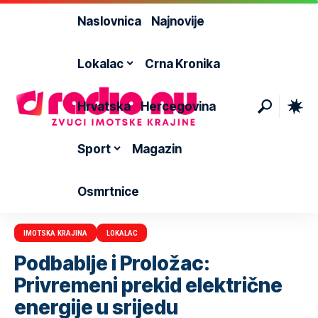
Naslovnica
Najnovije
Lokalac
Crna Kronika
Hrvatska
Hercegovina
Sport
Magazin
Osmrtnice
IMOTSKA KRAJINA
LOKALAC
Podbablje i Proložac:
Privremeni prekid električne
energije u srijedu