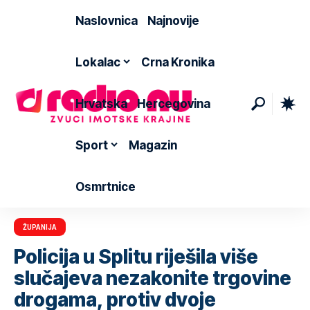
Naslovnica
Najnovije
Lokalac
Crna Kronika
Hrvatska
Hercegovina
Sport
Magazin
Osmrtnice
ŽUPANIJA
Policija u Splitu riješila više
slučajeva nezakonite trgovine
drogama, protiv dvoje