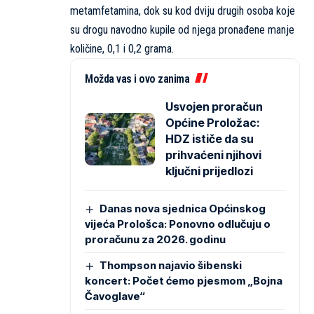
metamfetamina, dok su kod dviju drugih osoba koje
su drogu navodno kupile od njega pronađene manje
količine, 0,1 i 0,2 grama.
Možda vas i ovo zanima
Usvojen proračun
Općine Proložac:
HDZ ističe da su
prihvaćeni njihovi
ključni prijedlozi
Danas nova sjednica Općinskog
vijeća Prološca: Ponovno odlučuju o
proračunu za 2026. godinu
Thompson najavio šibenski
koncert: Počet ćemo pjesmom „Bojna
Čavoglave“