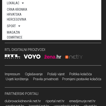
LOKALAC
CRNA KRONIKA
HRVATSKA
HERCEGOVINA
SPORT
MAGAZIN
OSMRTNICE
RTL DIGITALNI PROIZVODI
Impressum
Oglašavanje Pošalji vijest
Politika kolačića
Uvjeti korištenja
Pravila privatnosti
Promijeni postavke kolačića
PARTNERSKI PORTALI
dubrovackidnevnik.net.hr
riportal.net.hr
emedjimurje.net.hr
ezadar.net.hr
kaportal.net.hr
varazdinski.net.hr
sib.net.hr