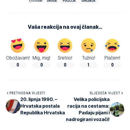
Oznake:
DROGA
POLICIJA
UHIĆENJA
Vaša reakcija na ovaj članak…
Obožavam!
Mig, mig!
Sretno!
Tužno!
Plačem!
0
0
0
1
0
PRETHODNA VIJESTI
SLJEDEĆA VIJEST
20. lipnja 1990. –
Velika policijska
Hrvatska postala
racija na cestama:
Republika Hrvatska
Padaju pijani i
nadrogirani vozači!