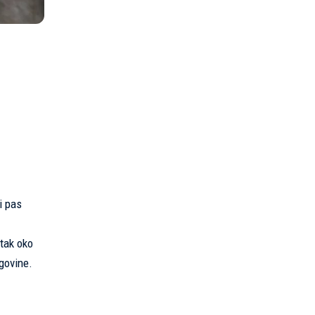
i pas
etak oko
egovine.