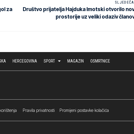
SLJEDEĆA
gol za
Društvo prijatelja Hajduka Imotski otvorilo no
prostorije uz veliki odaziv člano
SKA
HERCEGOVINA
SPORT
MAGAZIN
OSMRTNICE
korištenja
Pravila privatnosti
Promijeni postavke kolačića