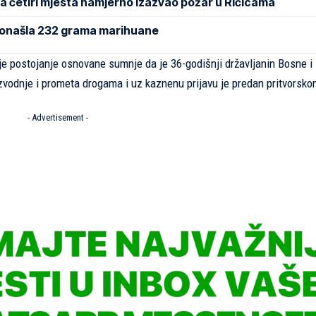
na četiri mjesta namjerno izazvao požar u Ričicama
pronašla 232 grama marihuane
je postojanje osnovane sumnje da je 36-godišnji državljanin Bosne i
zvodnje i prometa drogama i uz kaznenu prijavu je predan pritvorsk
- Advertisement -