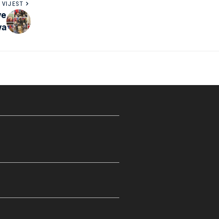
 VIJEST
ve
va