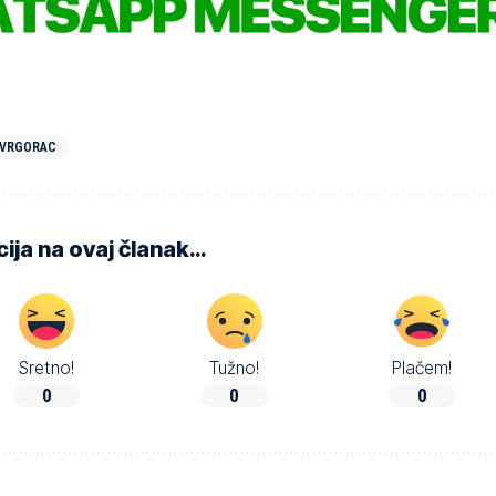
VRGORAC
ija na ovaj članak…
Sretno!
Tužno!
Plačem!
0
0
0