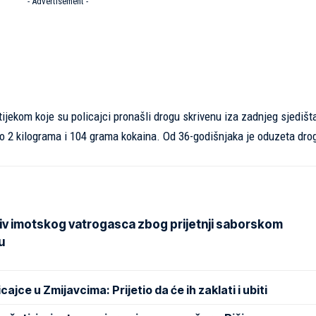
- Advertisement -
ijekom koje su policajci pronašli drogu skrivenu iza zadnjeg sjedišta
o 2 kilograma i 104 grama kokaina. Od 36-godišnjaka je oduzeta dro
iv imotskog vatrogasca zbog prijetnji saborskom
u
jce u Zmijavcima: Prijetio da će ih zaklati i ubiti