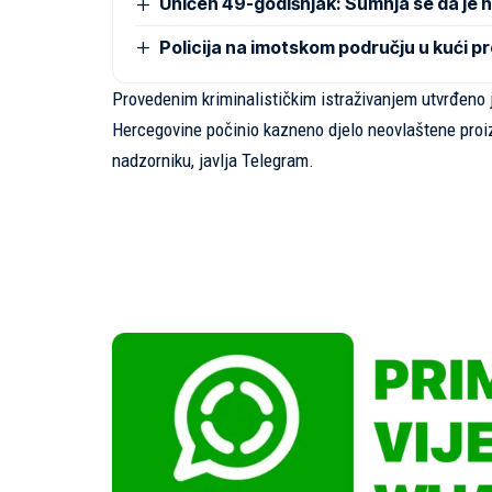
Uhićen 49-godišnjak: Sumnja se da je 
Policija na imotskom području u kući 
Provedenim kriminalističkim istraživanjem utvrđeno 
Hercegovine počinio kazneno djelo neovlaštene proi
nadzorniku, javlja
Telegram
.