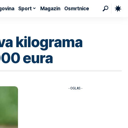
govina
Sport
Magazin
Osmrtnice
dva kilograma
000 eura
- OGLAS -