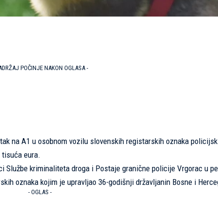
SADRŽAJ POČINJE NAKON OGLASA -
etak na A1 u osobnom vozilu slovenskih registarskih oznaka policijsk
 tisuća eura.
i Službe kriminaliteta droga i Postaje granične policije Vrgorac u p
rskih oznaka kojim je upravljao 36-godišnji državljanin Bosne i Herc
- OGLAS -