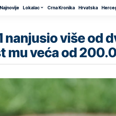
Najnovije
Lokalac
Crna Kronika
Hrvatska
Herce
A1 nanjusio više od 
st mu veća od 200.