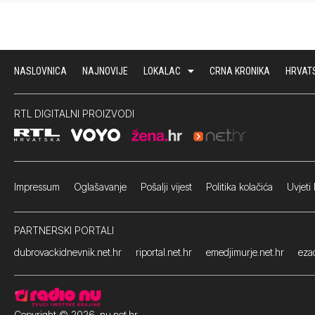
NASLOVNICA
NAJNOVIJE
LOKALAC
CRNA KRONIKA
HRVAT
RTL DIGITALNI PROIZVODI
Impressum
Oglašavanje Pošalji vijest
Politika kolačića
Uvjeti 
PARTNERSKI PORTALI
dubrovackidnevnik.net.hr
riportal.net.hr
emedjimurje.net.hr
ezad
Copyright © 2026. nu.net.hr