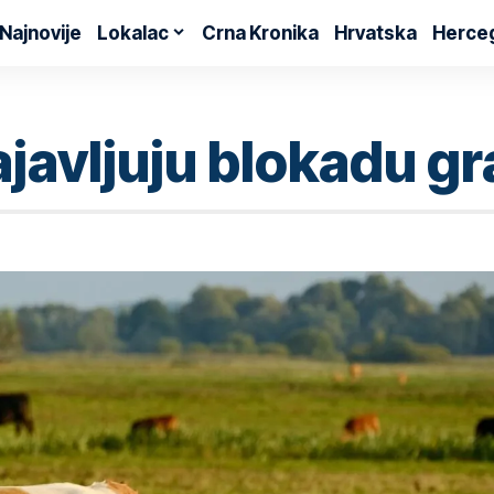
Najnovije
Lokalac
Crna Kronika
Hrvatska
Herce
ajavljuju blokadu g