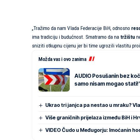
„Tražimo da nam Vlada Federacije BiH, odnosno
res
ima tradiciju i budućnost. Smatramo da na
tržištu
ne
sniziti otkupnu cijenu jer bi time ugrozili vlastitu pro
Možda vas i ovo zanima
AUDIO Posušanin bez kočnic
samo nisam mogao stati!
Ukrao tri janjca pa nestao u mraku? Vl
Više graničnih prijelaza između BiH i H
VIDEO Čudo u Međugorju: Imoćanin hodoč