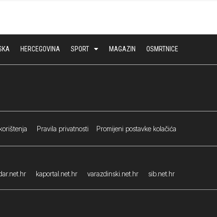
SKA
HERCEGOVINA
SPORT
MAGAZIN
OSMRTNICE
korištenja
Pravila privatnosti
Promijeni postavke kolačića
ar.net.hr
kaportal.net.hr
varazdinski.net.hr
sib.net.hr