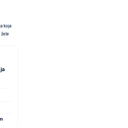
ka koja
 žele
 ja
on