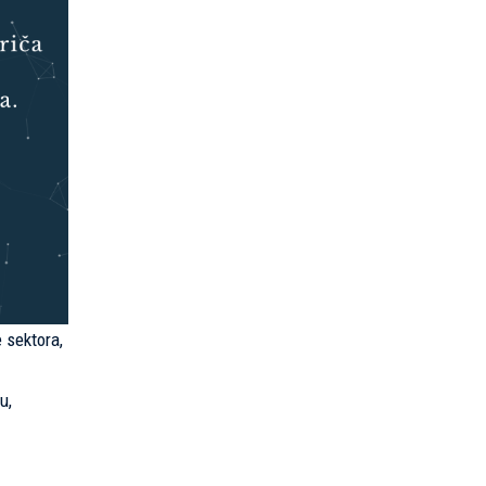
 sektora,
u,