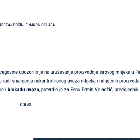
SADRŽAJ POČINJE NAKON OGLASA -
egovine upozorilo je na urušavanje proizvodnje sirovog mlijeka u Fe
iju radi smanjenja nekontroliranog uvoza mlijeka i mliječnih proizvoda
ce i
blokadu uvoza
, potvrdio je za Fenu Ermin Veladžić, predsjednik
.
- OGLAS -