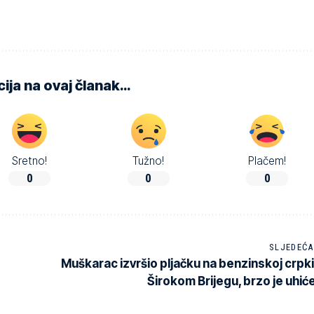
ija na ovaj članak…
Sretno!
Tužno!
Plačem!
0
0
0
SLJEDEĆA
Muškarac izvršio pljačku na benzinskoj crpki
Širokom Brijegu, brzo je uhić