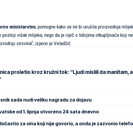
orno ministarstvo
, pomogne kako se ne bi urušila proizvodnja mlije
 postoji višak mlijeka, nego da je riječ o lobijima otkupljivača koji ne
izvodnju sirovina“, izjavio je Veladžić.
a proletio kroz kružni tok: “Ljudi mislili da manitam, a
”
asnik sada nudi veliku nagradu za dojavu
rvatske od 1. lipnja otvoreno 24 sata dnevno
astio za sina koji nije govorio, a onda je zazvonio telef