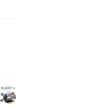
 VIJEST
 u
en