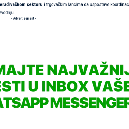
erađivačkom sektoru
i trgovačkim lancima da uspostave koordinac
zvodnju.
- Advertisement -