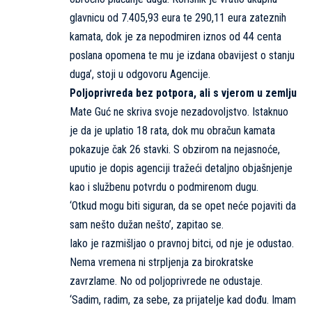
glavnicu od 7.405,93 eura te 290,11 eura zateznih
kamata, dok je za nepodmiren iznos od 44 centa
poslana opomena te mu je izdana obavijest o stanju
duga’, stoji u odgovoru Agencije.
Poljoprivreda bez potpora, ali s vjerom u zemlju
Mate Guć ne skriva svoje nezadovoljstvo. Istaknuo
je da je uplatio 18 rata, dok mu obračun kamata
pokazuje čak 26 stavki. S obzirom na nejasnoće,
uputio je dopis agenciji tražeći detaljno objašnjenje
kao i službenu potvrdu o podmirenom dugu.
‘Otkud mogu biti siguran, da se opet neće pojaviti da
sam nešto dužan nešto’, zapitao se.
Iako je razmišljao o pravnoj bitci, od nje je odustao.
Nema vremena ni strpljenja za birokratske
zavrzlame. No od poljoprivrede ne odustaje.
‘Sadim, radim, za sebe, za prijatelje kad dođu. Imam