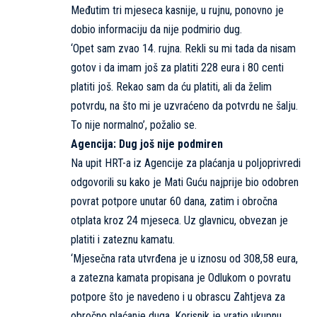
Međutim tri mjeseca kasnije, u rujnu, ponovno je
dobio informaciju da nije podmirio dug.
‘Opet sam zvao 14. rujna. Rekli su mi tada da nisam
gotov i da imam još za platiti 228 eura i 80 centi
platiti još. Rekao sam da ću platiti, ali da želim
potvrdu, na što mi je uzvraćeno da potvrdu ne šalju.
To nije normalno’, požalio se.
Agencija: Dug još nije podmiren
Na upit HRT-a iz Agencije za plaćanja u poljoprivredi
odgovorili su kako je Mati Guću najprije bio odobren
povrat potpore unutar 60 dana, zatim i obročna
otplata kroz 24 mjeseca. Uz glavnicu, obvezan je
platiti i zateznu kamatu.
‘Mjesečna rata utvrđena je u iznosu od 308,58 eura,
a zatezna kamata propisana je Odlukom o povratu
potpore što je navedeno i u obrascu Zahtjeva za
obročno plaćanje duga. Korisnik je vratio ukupnu