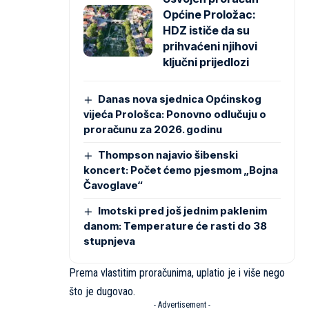
Općine Proložac:
HDZ ističe da su
prihvaćeni njihovi
ključni prijedlozi
Danas nova sjednica Općinskog
vijeća Prološca: Ponovno odlučuju o
proračunu za 2026. godinu
Thompson najavio šibenski
koncert: Počet ćemo pjesmom „Bojna
Čavoglave“
Imotski pred još jednim paklenim
danom: Temperature će rasti do 38
stupnjeva
Prema vlastitim proračunima, uplatio je i više nego
što je dugovao.
- Advertisement -