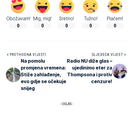
Obožavam!
Mig, mig!
Sretno!
Tužno!
Plačem!
0
0
0
0
0
PRETHODNA VIJESTI
SLJEDEĆA VIJEST
Na pomolu
Radio NU diže glas –
promjena vremena:
ujedinimo eter za
Stiže zahlađenje,
Thompsona i protiv
evo gdje se očekuje
cenzure!
snijeg
- OGLAS -