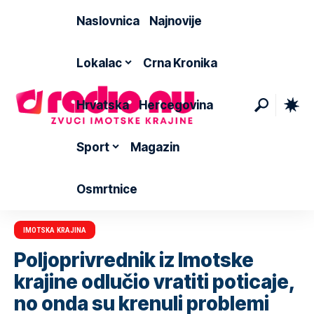
Naslovnica
Najnovije
Lokalac
Crna Kronika
Hrvatska
Hercegovina
Sport
Magazin
Osmrtnice
IMOTSKA KRAJINA
Poljoprivrednik iz Imotske
krajine odlučio vratiti poticaje,
no onda su krenuli problemi