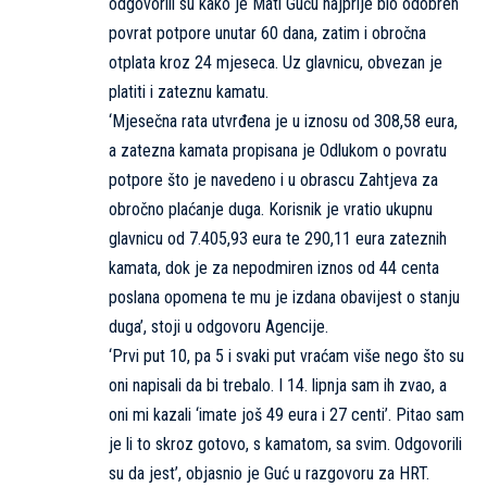
odgovorili su kako je Mati Guću najprije bio odobren
povrat potpore unutar 60 dana, zatim i obročna
otplata kroz 24 mjeseca. Uz glavnicu, obvezan je
platiti i zateznu kamatu.
‘Mjesečna rata utvrđena je u iznosu od 308,58 eura,
a zatezna kamata propisana je Odlukom o povratu
potpore što je navedeno i u obrascu Zahtjeva za
obročno plaćanje duga. Korisnik je vratio ukupnu
glavnicu od 7.405,93 eura te 290,11 eura zateznih
kamata, dok je za nepodmiren iznos od 44 centa
poslana opomena te mu je izdana obavijest o stanju
duga’, stoji u odgovoru Agencije.
‘Prvi put 10, pa 5 i svaki put vraćam više nego što su
oni napisali da bi trebalo. I 14. lipnja sam ih zvao, a
oni mi kazali ‘imate još 49 eura i 27 centi’. Pitao sam
je li to skroz gotovo, s kamatom, sa svim. Odgovorili
su da jest’, objasnio je Guć u razgovoru za
HRT
.