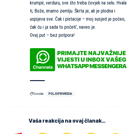
krumpir, verduru, sve što treba čovjek na selu. Hvala
ti, Bože, imamo zemlju. Škrta je, ali je plodna i
uspijeva sve. Čak i pistacije – moj susjed je počeo,
čak ću i ja sada to početi’, naveo je.
Ovaj put – bez potpora!
Oznake:
POLJOPRIVREDA
Vaša reakcija na ovaj članak…