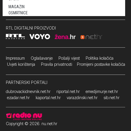
MAGAZIN
OSMRTNICE
RTL DIGITALNI PROIZVODI
Impressum
Oglašavanje Pošalji vijest
Politika kolačića
Uvjeti korištenja
Pravila privatnosti
Promijeni postavke kolačića
PARTNERSKI PORTALI
dubrovackidnevnik.net.hr
riportal.net.hr
emedjimurje.net.hr
ezadar.net.hr
kaportal.net.hr
varazdinski.net.hr
sib.net.hr
Copyright © 2026. nu.net.hr