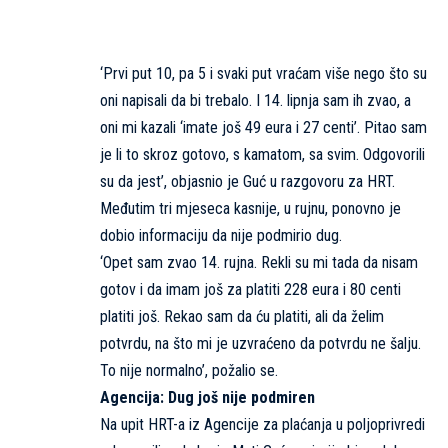
‘Prvi put 10, pa 5 i svaki put vraćam više nego što su
oni napisali da bi trebalo. I 14. lipnja sam ih zvao, a
oni mi kazali ‘imate još 49 eura i 27 centi’. Pitao sam
je li to skroz gotovo, s kamatom, sa svim. Odgovorili
su da jest’, objasnio je Guć u razgovoru za
HRT
.
Međutim tri mjeseca kasnije, u rujnu, ponovno je
dobio informaciju da nije podmirio dug.
‘Opet sam zvao 14. rujna. Rekli su mi tada da nisam
gotov i da imam još za platiti 228 eura i 80 centi
platiti još. Rekao sam da ću platiti, ali da želim
potvrdu, na što mi je uzvraćeno da potvrdu ne šalju.
To nije normalno’, požalio se.
Agencija: Dug još nije podmiren
Na upit HRT-a iz Agencije za plaćanja u poljoprivredi