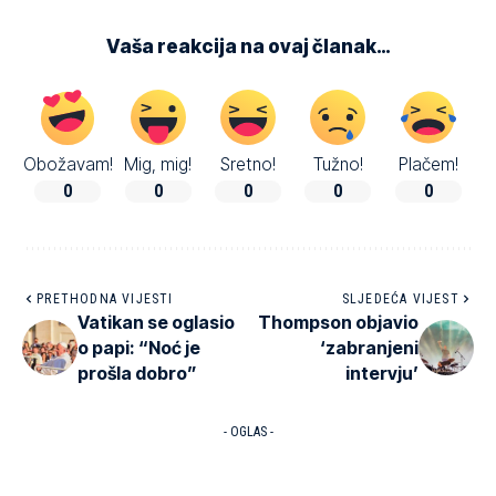
Vaša reakcija na ovaj članak…
Obožavam!
Mig, mig!
Sretno!
Tužno!
Plačem!
0
0
0
0
0
PRETHODNA VIJESTI
SLJEDEĆA VIJEST
Vatikan se oglasio
Thompson objavio
o papi: “Noć je
‘zabranjeni
prošla dobro”
intervju’
- OGLAS -