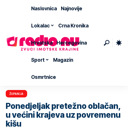
Naslovnica
Najnovije
Lokalac
Crna Kronika
Hrvatska
Hercegovina
Sport
Magazin
Osmrtnice
ŽUPANIJA
Ponedjeljak pretežno oblačan,
u većini krajeva uz povremenu
kišu