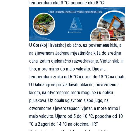
temperatura oko 3 °C, popodne oko 8 °C.
U Gorskoj Hrvatskoj oblačno, uz povremenu kišu, a
na sjevernom Jadranu mjestimična kiša do sredine
dana, zatim djelomično razvedravanje. Vjetar slab ili
tiho, more mirno do malo valovito. Dnevna
temperatura zraka od 6 °C u gorju do 13 °C na obali.
U Dalmaciji će prevladavati oblačno, povremeno s
kišom, na otvorenome moru moguće i u obliku
pljuskova. Uz obalu uglavnom slabo jugo, na
otvorenome sjeverozapadni vjetar, a more mirno i
malo valovito. Ujutro od 5 do 10 °C, popodne od 10
°C u Zagori do 14 °C na otocima,
HRT
.