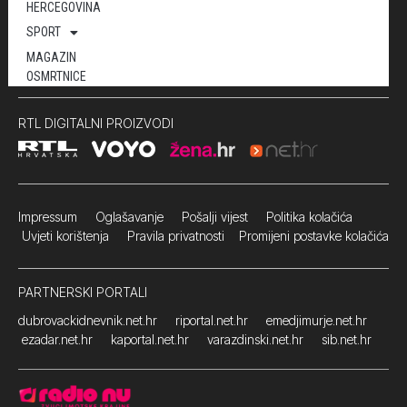
HERCEGOVINA
SPORT
MAGAZIN
OSMRTNICE
RTL DIGITALNI PROIZVODI
Impressum
Oglašavanje Pošalji vijest
Politika kolačića
Uvjeti korištenja
Pravila privatnosti
Promijeni postavke kolačića
PARTNERSKI PORTALI
dubrovackidnevnik.net.hr
riportal.net.hr
emedjimurje.net.hr
ezadar.net.hr
kaportal.net.hr
varazdinski.net.hr
sib.net.hr