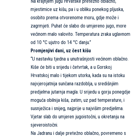
Na krajnjem jugu Hrvatske pretežno oblačno,
mjestimice uz kišu, pa i u obliku ponekog pljuska,
osobito prema otvorenome moru, gdje može i
zagrmjeti. Puhat će slabo do umjereno jugo, more
većinom malo valovito. Temperatura zraka uglavnom
od 10 °C ujutro do 14 °C danju.”
Promjenjivi dani, uz čest kišu
“U nastavku tjedna u unutrašnjosti većinom oblačno.
Kiše će biti u srijedu i četvrtak, a u Gorskoj
Hrvatskoj malo i tijekom utorka, kada su na istoku
najvjerojatnija sunčana razdoblja, u središnjiim
predjelma jutarnja magla. U srijedu u gorju ponegdje
moguća obilnija kiša, zatim, uz pad temperature, i
susnježica i snijeg, najprije u najvišim predjelima.
Vjetar slab do umjeren jugoistočni, u okretanju na
sjeveroistočni.
Na Jadranu i dalje pretežno oblačno, povremeno s