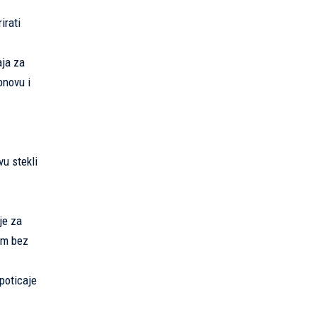
irati
aja za
bnovu i
vu stekli
je za
vim bez
 poticaje