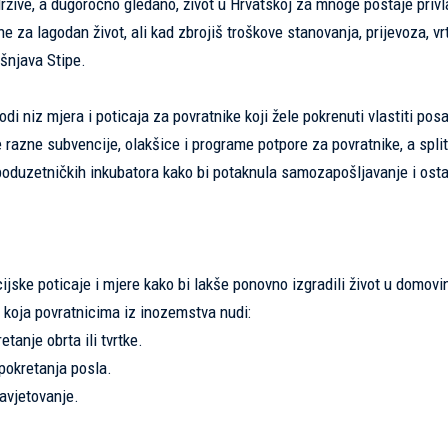
držive, a dugoročno gledano, život u Hrvatskoj za mnoge postaje privl
 za lagodan život, ali kad zbrojiš troškove stanovanja, prijevoza, vrt
ašnjava Stipe.
i niz mjera i poticaja za povratnike koji žele pokrenuti vlastiti posa
de razne subvencije, olakšice i programe potpore za povratnike, a spli
 poduzetničkih inkubatora kako bi potaknula samozapošljavanje i ost
ncijske poticaje i mjere kako bi lakše ponovno izgradili život u domov
 koja povratnicima iz inozemstva nudi:
anje obrta ili tvrtke.
pokretanja posla.
avjetovanje.