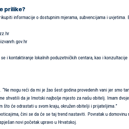
e prilike?
rikupiti informacije o dostupnim mjerama, subvencijama i uvjetima. 
zz.hr
iizvanrh.gov.hr
se i kontaktiranje lokalnih poduzetničkih centara, kao i konzultacije
ili. “Ne mogu reći da mi je žao šest godina provedenih vani jer smo ta
e shvatili da je Imotski najbolje mjesto za našu obitelj. Imam dvoje
 što će odrastati u svom kraju, okružen obitelji i prijateljima.”
 poticajima, čini se da će se taj trend nastaviti. Povratak u domovinu 
 uspješan novi početak upravo u Hrvatskoj.