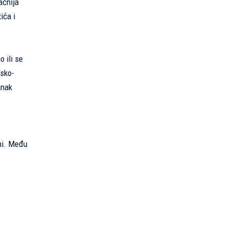
ačnija
ića i
o ili se
tsko-
anak
ini. Među