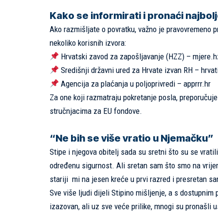
Kako se informirati i pronaći najbolj
Ako razmišljate o povratku, važno je pravovremeno p
nekoliko korisnih izvora:
Hrvatski zavod za zapošljavanje (HZZ) –
mjere.h
Središnji državni ured za Hrvate izvan RH –
hrvat
Agencija za plaćanja u poljoprivredi –
apprrr.hr
Za one koji razmatraju pokretanje posla, preporučuje 
stručnjacima za EU fondove.
“Ne bih se više vratio u Njemačku”
Stipe i njegova obitelj sada su sretni što su se vrat
određenu sigurnost. Ali sretan sam što smo na vrijem
stariji mi na jesen kreće u prvi razred i presretan sam
Sve više ljudi dijeli Stipino mišljenje, a s dostupnim
izazovan, ali uz sve veće prilike, mnogi su pronašli