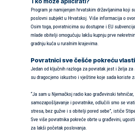
Tko može aplicirati?
Program je namijenjen hrvatskim državljanima koji su n
poslovni subjekt u Hrvatskoj. Više informacija o ov
Osim toga, povratnicima su dostupne i EU subvencije 
mlade obitelji omogućuju lakšu kupnju prve nekretnin
gradnju kuća u ruralnim krajevima.
Povratnici sve češće pokreću vlast
Jedan od ključnih razloga za povratak jest i želja z
su dragocjeno iskustvo i vještine koje sada koriste za 
“Ja sam u Njemačkoj radio kao građevinski tehničar, 
samozapošljavanje i povratnike, odlučili smo se vrati
stresa, bez gužve i s obitelji pored sebe”, ističe Stip
Sve više povratnika pokreće obrte u građevini, ugostit
za lakši početak poslovanja.