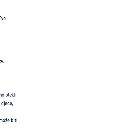
Evo
 sa
mo stekli
 djece,
može biti