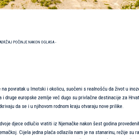
SADRŽAJ POČINJE NAKON OGLASA -
e na povratak u Imotski i okolicu, suočeni s realnošću da život u ino
a i druge europske zemlje već dugo su privlačne destinacije za Hrva
krivaju da se i u njihovom rodnom kraju otvaraju nove prilike.
i dvoje djece odlučio vratiti iz Njemačke nakon šest godina proveden
mačkoj. Cijela jedna plaća odlazila nam je na stanarinu, režije su ra