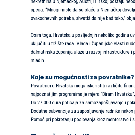
nekretnina u Njemačkoj, Austriji i Irskoj postaju neo
opcija. “Mnogi misle da su plaće u Njemačkoj dovoljne
svakodnevnih potreba, shvatiš da nije baš tako,” obj
Osim toga, Hrvatska u posljednjih nekoliko godina uvod
uključiti u tržište rada. Vlada i županijske vlasti nu
dalmatinska županija ulaže u razvoj infrastrukture i
mladih.
Koje su mogućnosti za povratnike?
Povratnici u Hrvatsku mogu iskoristiti različite fina
najpoznatijim programima je mjera “Biram Hrvatsku”,
Do 27.000 eura poticaja za samozapošljavanje i pokret
Dodatne subvencije za zapošljavanje radnika nakon 
Pomoć pri pokretanju poslovanja kroz mentorstvo i s