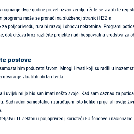
ajmanje dvije godine proveli izvan zemlje i žele se vratiti te registr
om programu može se pronaći na službenoj stranici
HZZ-a
.
za poljoprivredu, ruralni razvoj i obnovu nekretnina. Programi potic
e, dok država kroz različite projekte nudi bespovratna sredstva za o
ite poslove
a samostalnim poduzetništvom. Mnogi Hrvati koji su radili u inozemst
otvaranje vlastitih obrta i tvrtki.
ali uvijek mi je bio san imati nešto svoje. Kad sam saznao za potica
ti. Sad radim samostalno i zarađujem isto koliko i prije, ali ovdje ži
e.
eljstvu, IT sektoru i poljoprivredi, koristeći EU fondove i nacionalne