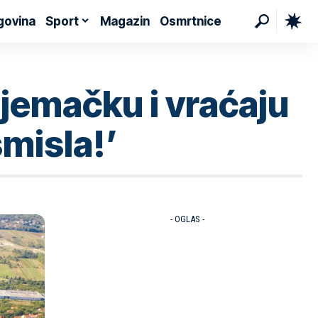
govina
Sport
Magazin
Osmrtnice
jemačku i vraćaju
smisla!’
- OGLAS -