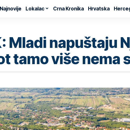
Najnovije
Lokalac
Crna Kronika
Hrvatska
Herce
 Mladi napuštaju N
vot tamo više nema 