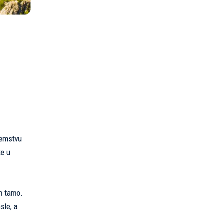
zemstvu
te u
ih tamo.
sle, a