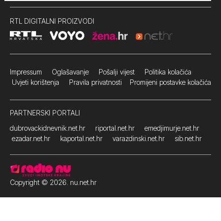
RTL DIGITALNI PROIZVODI
Impressum
Oglašavanje Pošalji vijest
Politika kolačića
Uvjeti korištenja
Pravila privatnosti
Promijeni postavke kolačića
PARTNERSKI PORTALI
dubrovackidnevnik.net.hr
riportal.net.hr
emedjimurje.net.hr
ezadar.net.hr
kaportal.net.hr
varazdinski.net.hr
sib.net.hr
Copyright © 2026. nu.net.hr