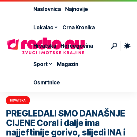
Naslovnica
Najnovije
Lokalac
Crna Kronika
Hrvatska
Hercegovina
Sport
Magazin
Osmrtnice
HRVATSKA
PREGLEDALI SMO DANAŠNJE
CIJENE Coral i dalje ima
najjeftinije gorivo, slijedi INA i