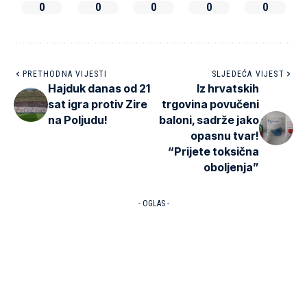
0
0
0
0
0
PRETHODNA VIJESTI
SLJEDEĆA VIJEST
Hajduk danas od 21
Iz hrvatskih
sat igra protiv Zire
trgovina povučeni
na Poljudu!
baloni, sadrže jako
opasnu tvar!
“Prijete toksična
oboljenja”
- OGLAS -