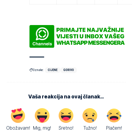
Oznake:
CIJENE
GORIVO
Vaša reakcija na ovaj članak…
Obožavam!
Mig, mig!
Sretno!
Tužno!
Plačem!