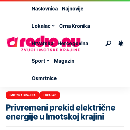
Naslovnica
Najnovije
Lokalac
Crna Kronika
Hrvatska
Hercegovina
Sport
Magazin
Osmrtnice
IMOTSKA KRAJINA
LOKALAC
Privremeni prekid električne
energije u Imotskoj krajini