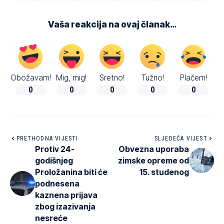
Vaša reakcija na ovaj članak…
Obožavam!
Mig, mig!
Sretno!
Tužno!
Plačem!
0
0
0
0
0
PRETHODNA VIJESTI
SLJEDEĆA VIJEST
Protiv 24-
Obvezna uporaba
godišnjeg
zimske opreme od
Proložanina biti će
15. studenog
podnesena
kaznena prijava
zbog izazivanja
nesreće