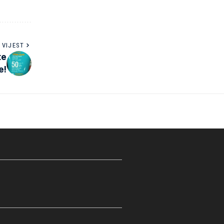
 VIJEST
te
e!