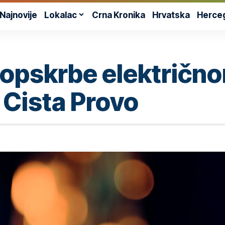
Najnovije
Lokalac
Crna Kronika
Hrvatska
Herce
 opskrbe električn
 Cista Provo