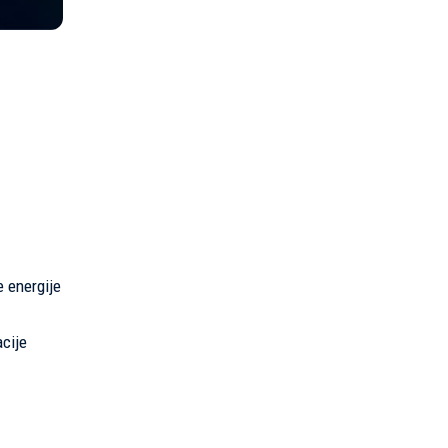
e energije
acije