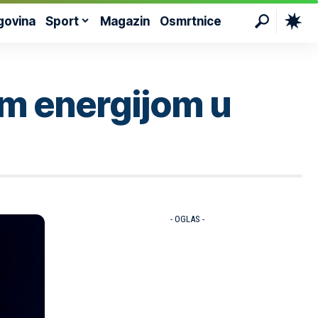
govina
Sport
Magazin
Osmrtnice
om energijom u
- OGLAS -