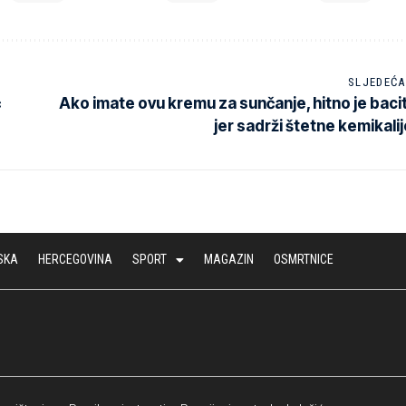
SLJEDEĆA
ć
Ako imate ovu kremu za sunčanje, hitno je baci
jer sadrži štetne kemikalij
SKA
HERCEGOVINA
SPORT
MAGAZIN
OSMRTNICE