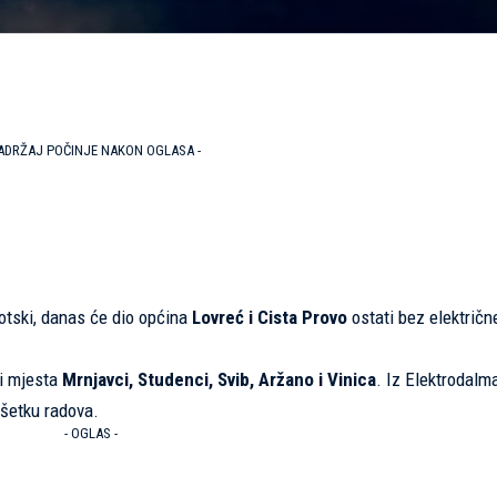
SADRŽAJ POČINJE NAKON OGLASA -
otski, danas će dio općina
Lovreć i Cista Provo
ostati bez električn
i mjesta
Mrnjavci, Studenci, Svib, Aržano i Vinica
. Iz Elektrodalm
ršetku radova.
- OGLAS -