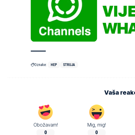
Oznake:
HEP
STRUJA
Vaša reakc
Obožavam!
Mig, mig!
0
0