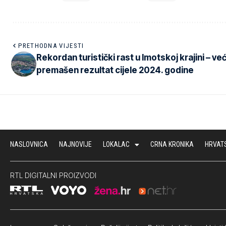
PRETHODNA VIJESTI
Rekordan turistički rast u Imotskoj krajini – ve
premašen rezultat cijele 2024. godine
NASLOVNICA
NAJNOVIJE
LOKALAC
CRNA KRONIKA
HRVAT
RTL DIGITALNI PROIZVODI