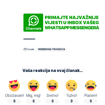
Oznake:
VREMENSKA PROGNOZA
Vaša reakcija na ovaj članak…
Obožavam!
Mig, mig!
Sretno!
Tužno!
Plačem!
0
0
0
0
0