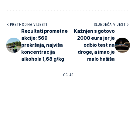
PRETHODNA VIJESTI
SLJEDEĆA VIJEST
Rezultati prometne
Kažnjen s gotovo
akcije: 569
2000 eura jer je
prekršaja, najviša
odbio test na
koncentracija
droge, a imao je
alkohola 1,68 g/kg
malo hašiša
- OGLAS -