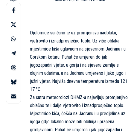
- SADRŽAJ POČINJE NAKON OGLASA -
Djelomice sunčano je uz promjenjivu naoblaku,
vjetrovito i iznadprosječno toplo. Uz više oblaka
mjestimice kiša uglavnom na sjevernom Jadranu i u
Gorskom kotaru. Puhat će umjeren do jak
jugozapadni vjetar, u gorju i na sjeveru zemlje s
olujnim udarima, a na Jadranu umjereno i jako jugo i
južni vjetar. Najviša dnevna temperatura između 12 i
17 °C.
Za sutra meteorolozi DHMZ-a najavljuju promjenjivo
oblačno te i dalje vjetrovito i iznadprosječno toplo.
Mjestimice kiša, češća na Jadranu i u predjelima uz
njega gdje lokalno može biti obilnija i praćena
grmljavinom. Puhat će umjeren i jak jugozapadni i