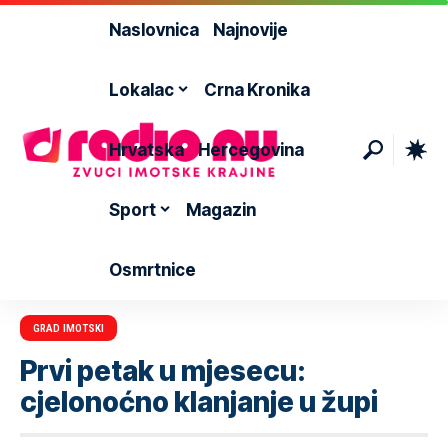
Naslovnica
Najnovije
Lokalac
Crna Kronika
Hrvatska
Hercegovina
Sport
Magazin
Osmrtnice
GRAD IMOTSKI
Prvi petak u mjesecu:
cjelonoćno klanjanje u župi