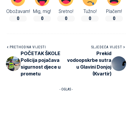
Obožavam!
Mig, mig!
Sretno!
Tužno!
Plačem!
0
0
0
0
0
PRETHODNA VIJESTI
SLJEDEĆA VIJEST
POČETAK ŠKOLE
Prekid
Policija pojačava
vodoopskrbe sutra
sigurnost djece u
u Glavini Donjoj
prometu
(Kvartir)
- OGLAS -