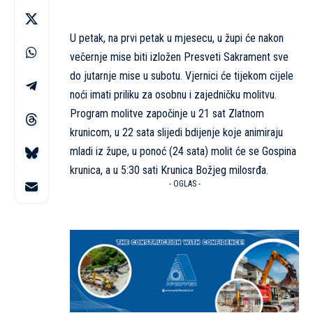
U petak, na prvi petak u mjesecu, u župi će nakon
večernje mise biti izložen Presveti Sakrament sve
do jutarnje mise u subotu. Vjernici će tijekom cijele
noći imati priliku za osobnu i zajedničku molitvu.
Program molitve započinje u 21 sat Zlatnom
krunicom, u 22 sata slijedi bdijenje koje animiraju
mladi iz župe, u ponoć (24 sata) molit će se Gospina
krunica, a u 5:30 sati Krunica Božjeg milosrđa.
- OGLAS -