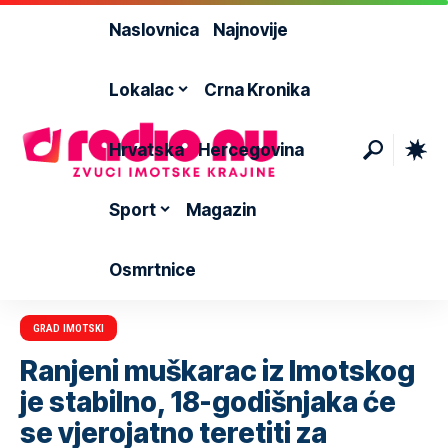
Naslovnica
Najnovije
Lokalac
Crna Kronika
Hrvatska
Hercegovina
Sport
Magazin
Osmrtnice
GRAD IMOTSKI
Ranjeni muškarac iz Imotskog
je stabilno, 18-godišnjaka će
se vjerojatno teretiti za