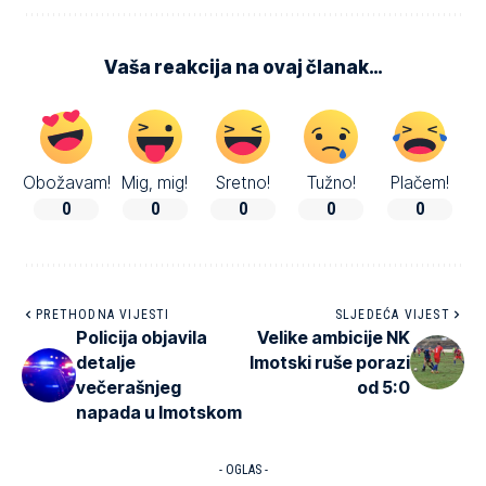
Vaša reakcija na ovaj članak…
Obožavam!
Mig, mig!
Sretno!
Tužno!
Plačem!
0
0
0
0
0
PRETHODNA VIJESTI
SLJEDEĆA VIJEST
Policija objavila
Velike ambicije NK
detalje
Imotski ruše porazi
večerašnjeg
od 5:0
napada u Imotskom
- OGLAS -