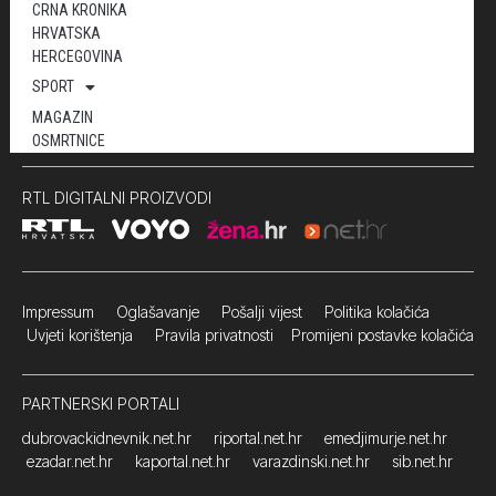
CRNA KRONIKA
HRVATSKA
HERCEGOVINA
SPORT
MAGAZIN
OSMRTNICE
RTL DIGITALNI PROIZVODI
Impressum
Oglašavanje Pošalji vijest
Politika kolačića
Uvjeti korištenja
Pravila privatnosti
Promijeni postavke kolačića
PARTNERSKI PORTALI
dubrovackidnevnik.net.hr
riportal.net.hr
emedjimurje.net.hr
ezadar.net.hr
kaportal.net.hr
varazdinski.net.hr
sib.net.hr