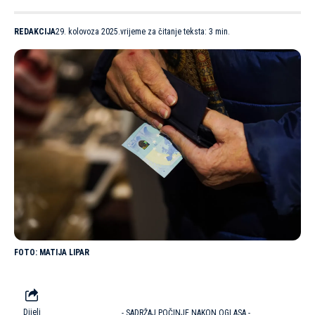
REDAKCIJA
29. kolovoza 2025.
vrijeme za čitanje teksta: 3 min.
MATIJA LIPAR
Dijeli
- SADRŽAJ POČINJE NAKON OGLASA -