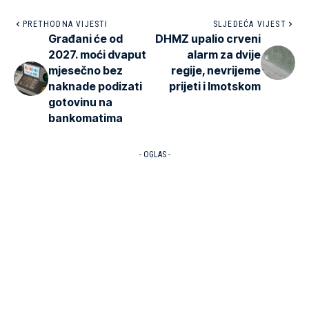
PRETHODNA VIJESTI
SLJEDEĆA VIJEST
Građani će od
DHMZ upalio crveni
2027. moći dvaput
alarm za dvije
mjesečno bez
regije, nevrijeme
naknade podizati
prijeti i Imotskom
gotovinu na
bankomatima
- OGLAS -