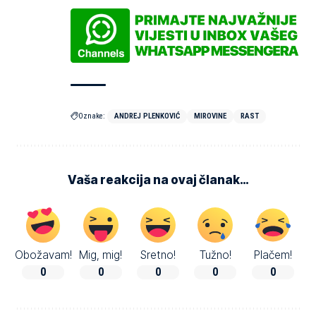
Oznake:
ANDREJ PLENKOVIĆ
MIROVINE
RAST
Vaša reakcija na ovaj članak…
Obožavam!
Mig, mig!
Sretno!
Tužno!
Plačem!
0
0
0
0
0