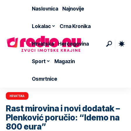
Naslovnica
Najnovije
Lokalac
Crna Kronika
Hrvatska
Hercegovina
Sport
Magazin
Osmrtnice
HRVATSKA
Rast mirovina i novi dodatak –
Plenković poručio: “Idemo na
800 eura”