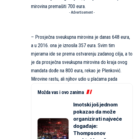
mirovina premašiti 700 eura.
- Advertisement -
– Prosječna sveukupna mirovina je danas 648 eura,
a u 2016. ona je iznosila 357 eura. Svim tim
mjerama ide se prema ostvarenju zadanog cilja, a to
je da prosječna sveukupna mirovina do kraja ovog
mandata dođe na 800 eura, rekao je Plenković.
Mirovine rastu, ali njihov udio u plaćama pada
Možda vas i ovo zanima
Imotski još jednom
pokazao da može
organizirati najveće
događaje:
Thompsonov