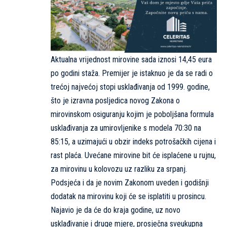
Aktualna vrijednost mirovine sada iznosi 14,45 eura
po godini staža. Premijer je istaknuo je da se radi o
trećoj najvećoj stopi usklađivanja od 1999. godine,
što je izravna posljedica novog Zakona o
mirovinskom osiguranju kojim je poboljšana formula
usklađivanja za umirovljenike s modela 70:30 na
85:15, a uzimajući u obzir indeks potrošačkih cijena i
rast plaća. Uvećane mirovine bit će isplaćene u rujnu,
za mirovinu u kolovozu uz razliku za srpanj.
Podsjeća i da je novim Zakonom uveden i godišnji
dodatak na mirovinu koji će se isplatiti u prosincu.
Najavio je da će do kraja godine, uz novo
usklađivanje i druge mjere, prosječna sveukupna