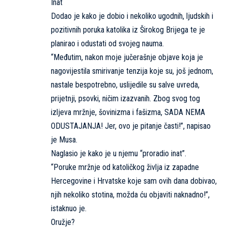
Inat
Dodao je kako je dobio i nekoliko ugodnih, ljudskih i
pozitivnih poruka katolika iz Širokog Brijega te je
planirao i odustati od svojeg nauma.
“Međutim, nakon moje jučerašnje objave koja je
nagovijestila smirivanje tenzija koje su, još jednom,
nastale bespotrebno, uslijedile su salve uvreda,
prijetnji, psovki, ničim izazvanih. Zbog svog tog
izljeva mržnje, šovinizma i fašizma, SADA NEMA
ODUSTAJANJA! Jer, ovo je pitanje časti!”, napisao
je Musa.
Naglasio je kako je u njemu “proradio inat”.
“Poruke mržnje od katoličkog življa iz zapadne
Hercegovine i Hrvatske koje sam ovih dana dobivao,
njih nekoliko stotina, možda ću objaviti naknadno!”,
istaknuo je.
Oružje?