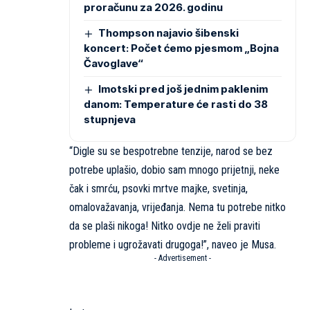
proračunu za 2026. godinu
Thompson najavio šibenski
koncert: Počet ćemo pjesmom „Bojna
Čavoglave“
Imotski pred još jednim paklenim
danom: Temperature će rasti do 38
stupnjeva
“Digle su se bespotrebne tenzije, narod se bez
potrebe uplašio, dobio sam mnogo prijetnji, neke
čak i smrću, psovki mrtve majke, svetinja,
omalovažavanja, vrijeđanja. Nema tu potrebe nitko
da se plaši nikoga! Nitko ovdje ne želi praviti
probleme i ugrožavati drugoga!”, naveo je Musa.
- Advertisement -