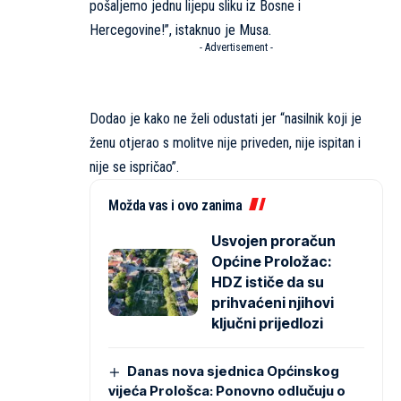
pošaljemo jednu lijepu sliku iz Bosne i
Hercegovine!”, istaknuo je Musa.
- Advertisement -
Dodao je kako ne želi odustati jer “nasilnik koji je
ženu otjerao s molitve nije priveden, nije ispitan i
nije se ispričao”.
Možda vas i ovo zanima
Usvojen proračun
Općine Proložac:
HDZ ističe da su
prihvaćeni njihovi
ključni prijedlozi
Danas nova sjednica Općinskog
vijeća Prološca: Ponovno odlučuju o