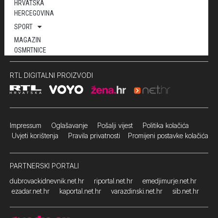
HRVATSKA
HERCEGOVINA
SPORT
MAGAZIN
OSMRTNICE
RTL DIGITALNI PROIZVODI
Impressum
Oglašavanje Pošalji vijest
Politika kolačića
Uvjeti korištenja
Pravila privatnosti
Promijeni postavke kolačića
PARTNERSKI PORTALI
dubrovackidnevnik.net.hr
riportal.net.hr
emedjimurje.net.hr
ezadar.net.hr
kaportal.net.hr
varazdinski.net.hr
sib.net.hr