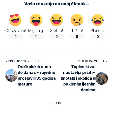
Vaša reakcija na ovaj članak…
Obožavam!
Mig, mig!
Sretno!
Tužno!
Plačem!
0
1
0
0
0
PRETHODNA VIJESTI
SLJEDEĆA VIJEST
Od školskih dana
Toplinski val
do danas – zajedno
nastavlja pržiti –
proslavili 35 godina
Imotski i okolica u
mature
paklenim ljetnim
danima
- OGLAS -