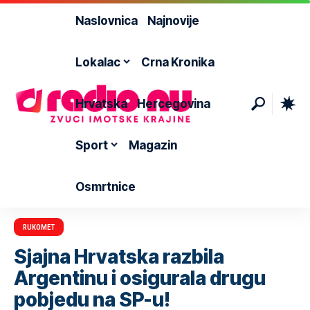
Naslovnica
Najnovije
Lokalac
Crna Kronika
Hrvatska
Hercegovina
Sport
Magazin
Osmrtnice
RUKOMET
Sjajna Hrvatska razbila
Argentinu i osigurala drugu
pobjedu na SP-u!