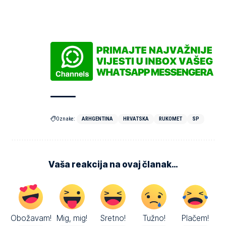
Oznake:
ARHGENTINA
HRVATSKA
RUKOMET
SP
Vaša reakcija na ovaj članak…
Obožavam!
Mig, mig!
Sretno!
Tužno!
Plačem!