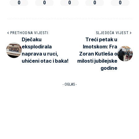
0
0
0
0
0
PRETHODNA VIJESTI
SLJEDEĆA VIJEST
Dječaku
Treći petak u
eksplodirala
Imotskom: Fra
naprava u ruci,
Zoran Kutleša o
uhićeni otac i baka!
milosti jubilejske
godine
- OGLAS -