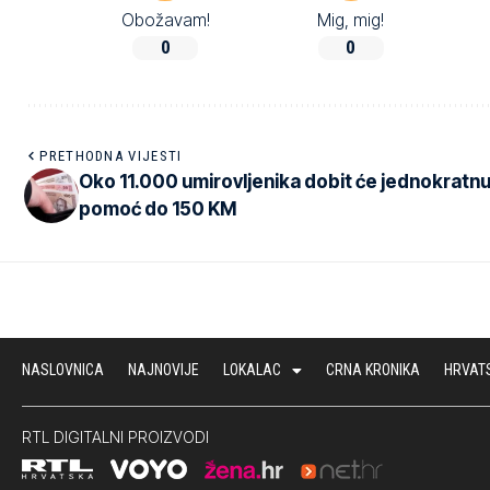
Obožavam!
Mig, mig!
0
0
PRETHODNA VIJESTI
Oko 11.000 umirovljenika dobit će jednokratn
pomoć do 150 KM
NASLOVNICA
NAJNOVIJE
LOKALAC
CRNA KRONIKA
HRVAT
RTL DIGITALNI PROIZVODI