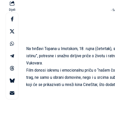
Dijeli
- 
Na tvrđavi Topana u Imotskom, 18. rujna (četvrtak),
istinu”, potresne i snažno dirljive priče o životu i r
Vukovara.
Film donosi iskrenu i emocionalnu priču o “našem čovj
trag, ne samo u obrani domovine, nego i u srcima su
koji će se prikazivati u mreži kina CineStar, što doda