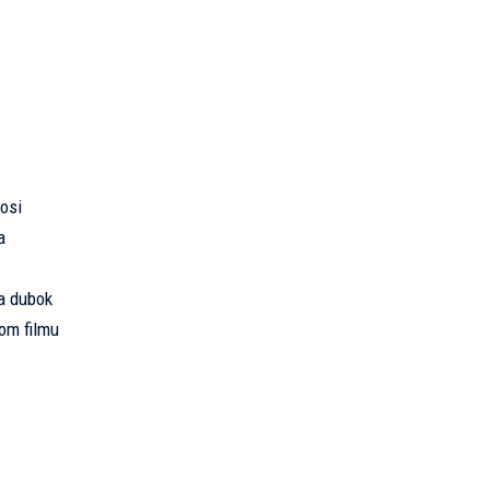
osi
a
la dubok
nom filmu