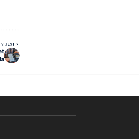
 VIJEST
et
la