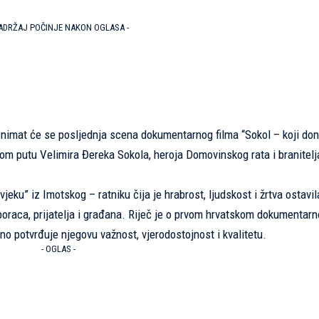
SADRŽAJ POČINJE NAKON OGLASA -
 snimat će se posljednja scena dokumentarnog filma “Sokol – koji don
atnom putu Velimira Đereka Sokola, heroja Domovinskog rata i branitelj
eku” iz Imotskog – ratniku čija je hrabrost, ljudskost i žrtva ostavi
boraca, prijatelja i građana. Riječ je o prvom hrvatskom dokumentar
tno potvrđuje njegovu važnost, vjerodostojnost i kvalitetu.
- OGLAS -