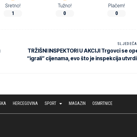
Sretno!
Tužno!
Plačem!
1
0
0
SLJEDEĆA
u
TRŽIŠNI INSPEKTORI U AKCIJI Trgovci se op
“igrali” cijenama, evo što je inspekcija utvrdi
SKA
HERCEGOVINA
SPORT
MAGAZIN
OSMRTNICE