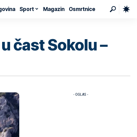
govina
Sport
Magazin
Osmrtnice
u čast Sokolu –
- OGLAS -