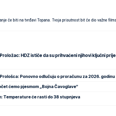
anje će biti na tvrđavi Topana. Tvoja prisutnost bit će dio važne film
oložac: HDZ ističe da su prihvaćeni njihovi ključni prije
 Prološca: Ponovno odlučuju o proračunu za 2026. godinu
Počet ćemo pjesmom „Bojna Čavoglave“
m: Temperature će rasti do 38 stupnjeva