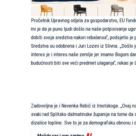
Pročelnik Upravnog odjela za gospodarstvo, EU fondo
mi je da je puno ljudi došlo na naše potpisivanje ug
dobiti svoja sredstva nakon rebalansa“, podsjetio je 
Sredstva su odobrena i Juri Lozini iz Slivna. „Došlo 
interes je i interes naše zemlje jer imamo Bogom dan 
budućnosti biti sve veći predmet ulaganja“, rekao je 
Zadovoljna je i Nevenka Rebić iz Imotskoga. „Ovaj n
svaki rad Splitsko-dalmatinske županije na tome da se
dizalice topline. Sve to je za demografsku obnovu i d
Možda vas i ovo zanima