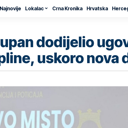
Najnovije
Lokalac
Crna Kronika
Hrvatska
Herce
pan dodijelio ugov
opline, uskoro nova 