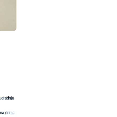
 ugradnju
čuna ćemo