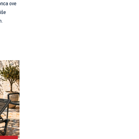
konca ove
iše
n.