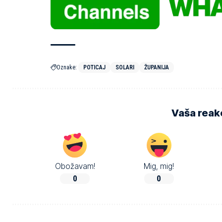
Oznake:
POTICAJ
SOLARI
ŽUPANIJA
Vaša reakc
Obožavam!
Mig, mig!
0
0