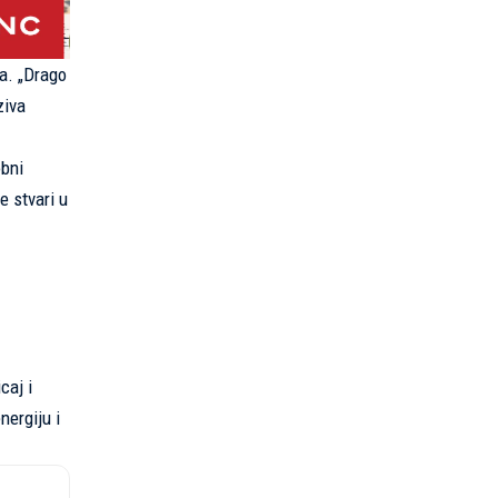
a. „Drago
ziva
obni
e stvari u
caj i
nergiju i