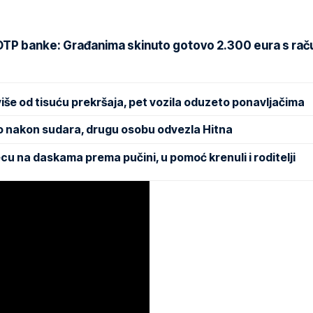
OTP banke: Građanima skinuto gotovo 2.300 eura s rač
više od tisuću prekršaja, pet vozila oduzeto ponavljačima
o nakon sudara, drugu osobu odvezla Hitna
u na daskama prema pučini, u pomoć krenuli i roditelji