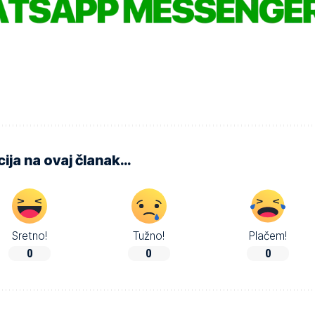
ija na ovaj članak…
Sretno!
Tužno!
Plačem!
0
0
0