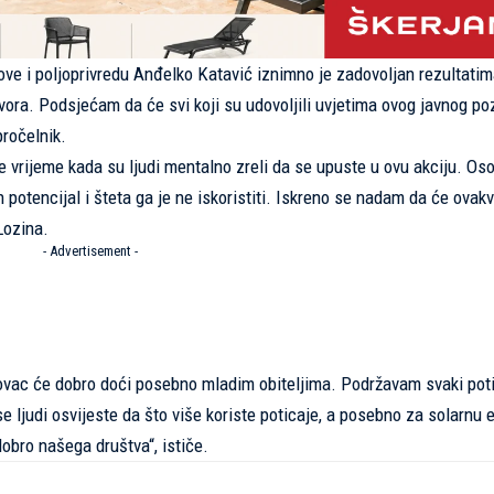
ve i poljoprivredu Anđelko Katavić iznimno je zadovoljan rezultatim
ovora. Podsjećam da će svi koji su udovoljili uvjetima ovog javnog po
pročelnik.
je vrijeme kada su ljudi mentalno zreli da se upuste u ovu akciju. Os
potencijal i šteta ga je ne iskoristiti. Iskreno se nadam da će ovakv
Lozina.
- Advertisement -
ovac će dobro doći posebno mladim obiteljima. Podržavam svaki poti
 ljudi osvijeste da što više koriste poticaje, a posebno za solarnu e
obro našega društva“, ističe.