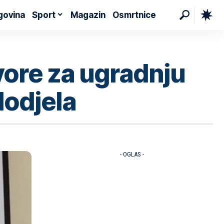
govina
Sport
Magazin
Osmrtnice
ore za ugradnju
dodjela
- OGLAS -