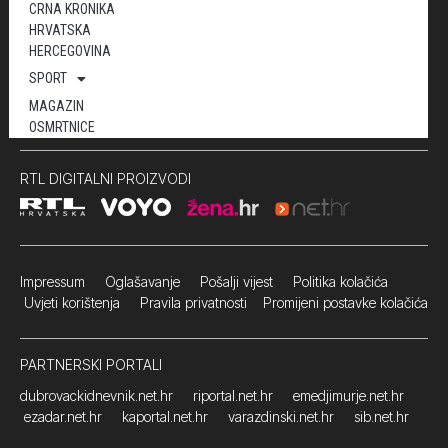
CRNA KRONIKA
HRVATSKA
HERCEGOVINA
SPORT
MAGAZIN
OSMRTNICE
RTL DIGITALNI PROIZVODI
Impressum
Oglašavanje Pošalji vijest
Politika kolačića
Uvjeti korištenja
Pravila privatnosti
Promijeni postavke kolačića
PARTNERSKI PORTALI
dubrovackidnevnik.net.hr
riportal.net.hr
emedjimurje.net.hr
ezadar.net.hr
kaportal.net.hr
varazdinski.net.hr
sib.net.hr