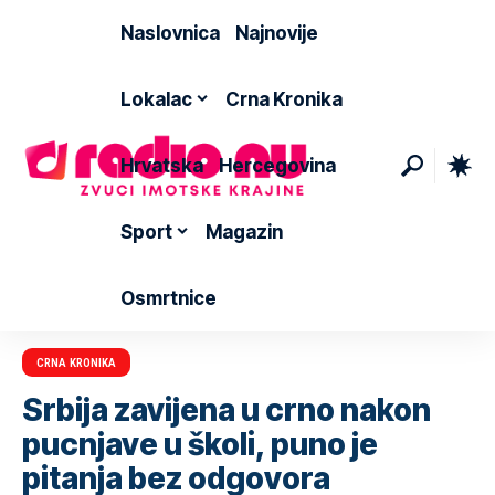
Naslovnica
Najnovije
Lokalac
Crna Kronika
Hrvatska
Hercegovina
Sport
Magazin
Osmrtnice
CRNA KRONIKA
Srbija zavijena u crno nakon
pucnjave u školi, puno je
pitanja bez odgovora