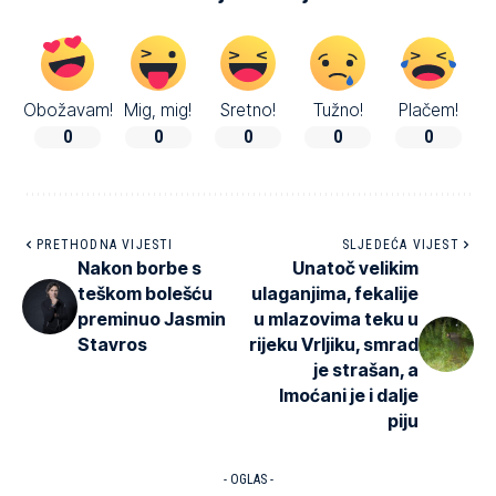
Obožavam!
Mig, mig!
Sretno!
Tužno!
Plačem!
0
0
0
0
0
PRETHODNA VIJESTI
SLJEDEĆA VIJEST
Nakon borbe s
Unatoč velikim
teškom bolešću
ulaganjima, fekalije
preminuo Jasmin
u mlazovima teku u
Stavros
rijeku Vrljiku, smrad
je strašan, a
Imoćani je i dalje
piju
- OGLAS -