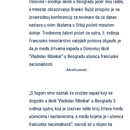
Osnovne i srednje škole u Beogradu jučer nisu radile,
a ministar obrazovanja Branko Ružić priopćio je na
izvanrednoj konferenciji za novinare da će danas
nastava u svim školama u Srbiji početi minutom
šutnje. Trodnevna žalost počet će sutra, 5. svibnja.
Francusko ministarstvo vanjskih poslova objavilo je
da je među žrtvama napada u Osnovnoj školi
“Vladislav Ribnikar” u Beogradu učenica francuske
nacionalnosti.
- Advertisement -
„S tugom smo saznali za oružani napad koji se
dogodio u školi ‘Vladislav Ribnikar’ u Beogradu 3.
svibnja ujutru, koji je izazvao veliki broj žrtava među
učenicima i nastavnicima, a među kojima je i učenica
francuske nacionalnosti“, navodi se u objavi na