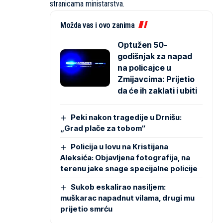
stranicama ministarstva.
Možda vas i ovo zanima
Optužen 50-
godišnjak za napad
na policajce u
Zmijavcima: Prijetio
da će ih zaklati i ubiti
Peki nakon tragedije u Drnišu:
„Grad plače za tobom“
Policija u lovu na Kristijana
Aleksića: Objavljena fotografija, na
terenu jake snage specijalne policije
Sukob eskalirao nasiljem:
muškarac napadnut vilama, drugi mu
prijetio smrću