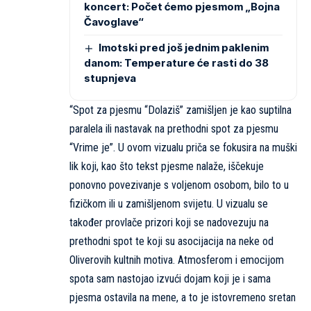
koncert: Počet ćemo pjesmom „Bojna
Čavoglave“
Imotski pred još jednim paklenim
danom: Temperature će rasti do 38
stupnjeva
“Spot za pjesmu “Dolaziš” zamišljen je kao suptilna
paralela ili nastavak na prethodni spot za pjesmu
“Vrime je”. U ovom vizualu priča se fokusira na muški
lik koji, kao što tekst pjesme nalaže, iščekuje
ponovno povezivanje s voljenom osobom, bilo to u
fizičkom ili u zamišljenom svijetu. U vizualu se
također provlače prizori koji se nadovezuju na
prethodni spot te koji su asocijacija na neke od
Oliverovih kultnih motiva. Atmosferom i emocijom
spota sam nastojao izvući dojam koji je i sama
pjesma ostavila na mene, a to je istovremeno sretan