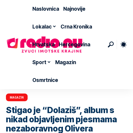
Naslovnica
Najnovije
Lokalac
Crna Kronika
Hrvatska
Hercegovina
Sport
Magazin
Osmrtnice
MAGAZIN
Stigao je “Dolaziš”, album s
nikad objavljenim pjesmama
nezaboravnog Olivera