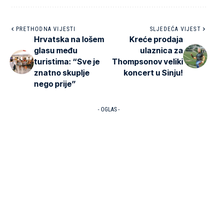
PRETHODNA VIJESTI
SLJEDEĆA VIJEST
Hrvatska na lošem
Kreće prodaja
glasu među
ulaznica za
turistima: “Sve je
Thompsonov veliki
znatno skuplje
koncert u Sinju!
nego prije”
- OGLAS -