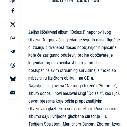
Dijeli
- SADRŽAJ POČINJE NAKON OGLASA -
Željno iščekivani album “Dolaziš” neponovljivog
Olivera Dragojevića ugledao je svjetlo dana! Riječ je
o izdanju s dvanaest dosad neobjavljenih pjesama
koje će zasigurno oduševiti brojne obožavatelje
legendarnog glazbenika. Album je od danas
dostupan na svim streaming servisima, a može se
nabaviti i u fizičkom obliku – na CD-u.
Najavljen singlovima “Ne mogu ti reći” i “Vrime je”,
album donosi i novi naslovni singl “Dolaziš”, kao i još
devet pjesama koje odišu prepoznatljivim
Oliverovim glazbenim senzibilitetom. Posebnu čar
albumu daju i vrijedne glazbene suradnje – s
Tedijem Spalatom, Marijanom Banom, Zborom Izvor,