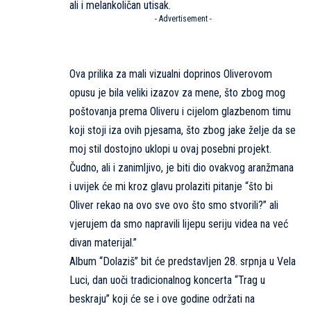
ali i melankoličan utisak.
- Advertisement -
Ova prilika za mali vizualni doprinos Oliverovom
opusu je bila veliki izazov za mene, što zbog mog
poštovanja prema Oliveru i cijelom glazbenom timu
koji stoji iza ovih pjesama, što zbog jake želje da se
moj stil dostojno uklopi u ovaj posebni projekt.
Čudno, ali i zanimljivo, je biti dio ovakvog aranžmana
i uvijek će mi kroz glavu prolaziti pitanje “što bi
Oliver rekao na ovo sve ovo što smo stvorili?” ali
vjerujem da smo napravili lijepu seriju videa na već
divan materijal.”
Album “Dolaziš” bit će predstavljen 28. srpnja u Vela
Luci, dan uoči tradicionalnog koncerta “Trag u
beskraju” koji će se i ove godine održati na