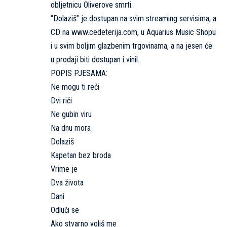
obljetnicu Oliverove smrti.
“Dolaziš” je dostupan na svim streaming servisima, a
CD na www.cedeterija.com, u Aquarius Music Shopu
i u svim boljim glazbenim trgovinama, a na jesen će
u prodaji biti dostupan i vinil.
POPIS PJESAMA:
Ne mogu ti reći
Dvi riči
Ne gubin viru
Na dnu mora
Dolaziš
Kapetan bez broda
Vrime je
Dva života
Dani
Odluči se
Ako stvarno voliš me