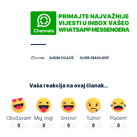
Oznake:
ALBUM DOLAZIŠ
OLIVER DRAGOJEVIĆ
Vaša reakcija na ovaj članak…
Obožavam!
Mig, mig!
Sretno!
Tužno!
Plačem!
0
0
0
0
0