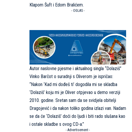
Klapom Šuft i Edom Bralićem.
- OGLAS -
Autor naslovne pjesme i aktualnog singla “Dolaziš”
Vinko Barčot o suradnji s Oliverom je ispričao:
“Nakon ‘Kad mi dođeš ti’ dogodila mi se skladba
‘Dolaziš’ koju mi je Oliver otpjevao u demo verziji
2010. godine. Sretan sam da se svidjela obitelji
Dragojević i da nakon toliko godina izlazi van. Nadam
se da će ‘Dolaziš’ doći do ljudi i biti rado slušana kao
i ostale skladbe s ovog CD-a.”
- Advertisement -