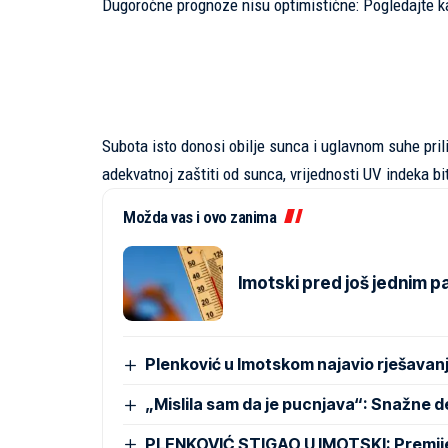
Dugoročne prognoze nisu optimistične: Pogledajte ka
Subota isto donosi obilje sunca i uglavnom suhe prili
adekvatnoj zaštiti od sunca, vrijednosti UV indeka bi
Možda vas i ovo zanima
Imotski pred još jednim 
Plenković u Imotskom najavio rješavan
„Mislila sam da je pucnjava“: Snažne de
PLENKOVIĆ STIGAO U IMOTSKI: Premijer 