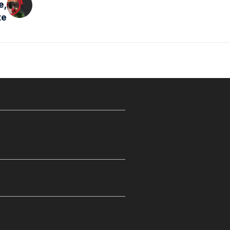
e,
te